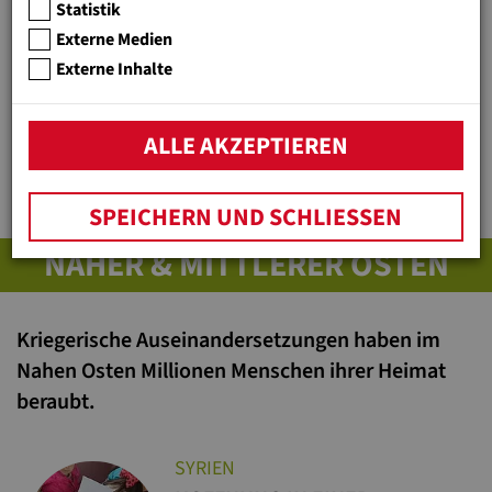
Statistik
EIN ZENTRUM FÜR
STRASSENKINDER IN TIRANA
Externe Medien
Externe Inhalte
Ein geschützter Raum, Bildung und
soziale Unterstützung für Albaniens
ärmste Kinder.
ALLE AKZEPTIEREN
SPEICHERN UND SCHLIESSEN
NAHER & MITTLERER OSTEN
Kriegerische Auseinandersetzungen haben im
Nahen Osten Millionen Menschen ihrer Heimat
beraubt.
SYRIEN