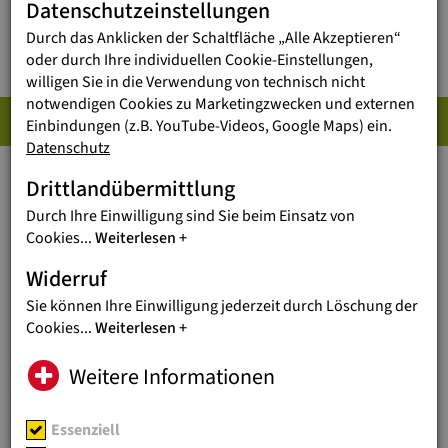
Datenschutzeinstellungen
Durch das Anklicken der Schaltfläche „Alle Akzeptieren“
oder durch Ihre individuellen Cookie-Einstellungen,
willigen Sie in die Verwendung von technisch nicht
notwendigen Cookies zu Marketingzwecken und externen
OSTEUROPA
Einbindungen (z.B. YouTube-Videos, Google Maps) ein.
Datenschutz
Drittlandübermittlung
Ganz nah bei uns – und doch erschreckend
vergessen.
Durch Ihre Einwilligung sind Sie beim Einsatz von
Cookies
...
Weiterlesen
Widerruf
ALBANIEN
SOZIALZENTRUM FÜR KINDER
Sie können Ihre Einwilligung jederzeit durch Löschung der
UND FRAUEN
Cookies
...
Weiterlesen
Opfer von häuslicher Gewalt finden im
Weitere Informationen
Sozialzentrum Laura Vicuña Schutz.
Essenziell
ALBANIEN