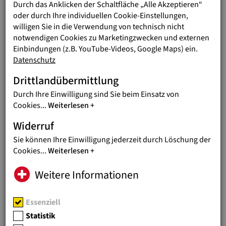
einzige Lösung. Bildung kommt zuerst!
Durch das Anklicken der Schaltfläche „Alle Akzeptieren“
oder durch Ihre individuellen Cookie-Einstellungen,
Malala Yousafzai, Friedensnobelpreisträgerin
willigen Sie in die Verwendung von technisch nicht
notwendigen Cookies zu Marketingzwecken und externen
Gute Bildung und Ausbildung sind nicht nur für jedes einzelne
Einbindungen (z.B. YouTube-Videos, Google Maps) ein.
Mädchen lebensbestimmend, sie kommen auch ihrer
Datenschutz
künftigen Familie, ihrer Gemeinschaft, und schlussendlich der
gesamten Gesellschaft zu Gute. Nachweislich haben
Drittlandübermittlung
gebildetere Frauen weniger Kinder; das heißt, durch
Durch Ihre Einwilligung sind Sie beim Einsatz von
Verbesserungen im Bildungsbereich kann das
Cookies
...
Weiterlesen
Weltbevölkerungswachstum verlangsamt werden. Zudem
sind besser gebildete Frauen gesünder, arbeiten häufiger auf
Widerruf
dem formellen Arbeitsmarkt und investieren ihr Einkommen
Sie können Ihre Einwilligung jederzeit durch Löschung der
in die eigene Familie: Rund 90 Prozent des verdienten Geldes
Cookies
...
Weiterlesen
geben Frauen in „Entwicklungsländern“ für die Bildung,
Gesundheit und Ernährung ihrer Angehörigen aus - im
Weitere Informationen
Gegensatz zu Männern, deren Einkommen nur zu 30 – 40
Prozent der eigenen Familie zu Gute kommt.
Essenziell
Statistik