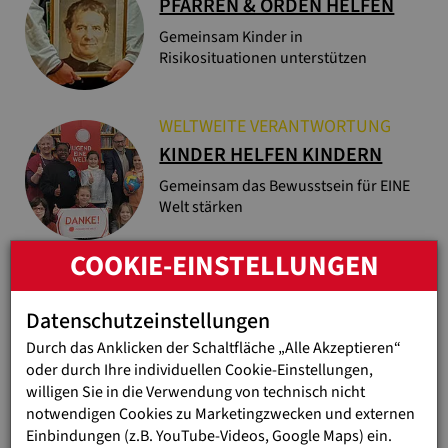
PFARREN & ORDEN HELFEN
Gemeinsam Kinder in
Risikosituationen unterstützen
WELTWEITE VERANTWORTUNG
KINDER HELFEN KINDERN
Gemeinsam das Bewusstsein für EINE
Welt stärken
COOKIE-EINSTELLUNGEN
Datenschutzeinstellungen
STIMMEN VON UNSEREN
Durch das Anklicken der Schaltfläche „Alle Akzeptieren“
oder durch Ihre individuellen Cookie-Einstellungen,
UNTERSTÜTZER:INNEN
willigen Sie in die Verwendung von technisch nicht
notwendigen Cookies zu Marketingzwecken und externen
Einbindungen (z.B. YouTube-Videos, Google Maps) ein.