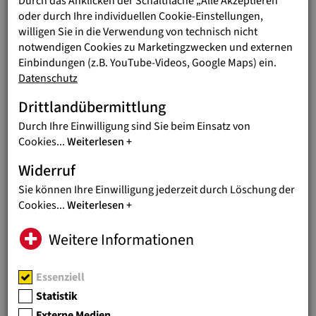
Durch das Anklicken der Schaltfläche „Alle Akzeptieren“
oder durch Ihre individuellen Cookie-Einstellungen,
willigen Sie in die Verwendung von technisch nicht
notwendigen Cookies zu Marketingzwecken und externen
Einbindungen (z.B. YouTube-Videos, Google Maps) ein.
Datenschutz
Don Bosco Schwestern (FMA)
Drittlandübermittlung
Durch Ihre Einwilligung sind Sie beim Einsatz von
Weltweit über 12.000 Schwestern in mehr als 90 Ländern -
Cookies
...
Weiterlesen
www.cgfmanet.org
Widerruf
Sie können Ihre Einwilligung jederzeit durch Löschung der
Cookies
...
Weiterlesen
Weitere Informationen
Essenziell
Statistik
Externe Medien