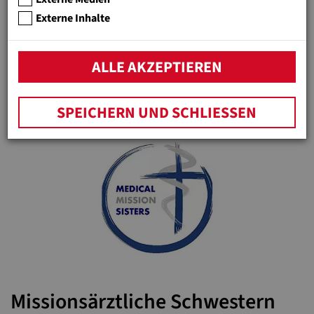
Externe Inhalte
Don Bosco Youth Net
ALLE AKZEPTIEREN
Weltweites Netzwerk von Jugendinitiativen der Don Bosco
Bewegung -
www.donboscoyouth.net
SPEICHERN UND SCHLIESSEN
Missionsärztliche Schwestern