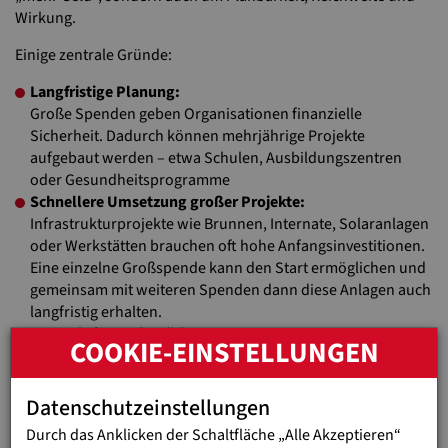
Wirkung.
Einige zentrale Gründe:
Langfristige Planung:
Große Spenden geben Organisationen finanzielle
Sicherheit. Dadurch können mehrjährige Projekte
aufgebaut werden – etwa Schulen, Ausbildungszentren
oder Gesundheitsprogramme
Schnellere Umsetzung großer Projekte:
Infrastrukturprojekte wie Brunnen, Internate, Solaranlagen
oder Werkstätten brauchen oft hohe Anfangsinvestitionen.
Eine einzelne Großspende kann den Start ermöglichen und
gemeinsam mit weiteren Spenden dann diese Anlagen auch
langfristig erhalten.
Jugend Eine Welt stärken:
COOKIE-EINSTELLUNGEN
Mit ihrer Unterstützung stärken Sie die Arbeit unserer
Organisation und ermöglichen so qualitative und
zielgerichtete Programme
Datenschutzeinstellungen
Bildung und nachhaltige Entwicklung:
Durch das Anklicken der Schaltfläche „Alle Akzeptieren“
Jugend Eine Welt arbeitet stark im Bereich Bildung (SD4),