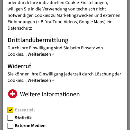
oder durch Ihre individuellen Cookie-Einstellungen,
Jugendförderung und Berufsausbildung. Solche
willigen Sie in die Verwendung von technisch nicht
Programme zeigen ihre Wirkung oft erst nach Jahren und
notwendigen Cookies zu Marketingzwecken und externen
brauchen deshalb verlässliche und planbare Finanzierung.
Einbindungen (z.B. YouTube-Videos, Google Maps) ein.
Datenschutz
Drittlandübermittlung
Durch Ihre Einwilligung sind Sie beim Einsatz von
Cookies
...
Weiterlesen
Widerruf
Sie können Ihre Einwilligung jederzeit durch Löschung der
Cookies
...
Weiterlesen
Weitere Informationen
Jede Spende, egal ob klein oder groß,
Essenziell
ist wichtig, weil sie
Statistik
Externe Medien
Jugend Eine Welt unabhängiger macht,