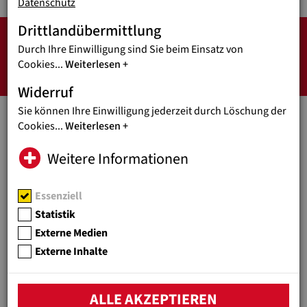
Datenschutz
LIVESTREAM ZUM TAG DER
Drittlandübermittlung
Durch Ihre Einwilligung sind Sie beim Einsatz von
STRASSENKINDER 2022 ZUM N
Cookies
...
Weiterlesen
ACHSCHAUEN!
Widerruf
Sie können Ihre Einwilligung jederzeit durch Löschung der
Cookies
...
Weiterlesen
Weitere Informationen
Externe Medien sind deaktiviert.
Essenziell
Bitte hier aktivieren.
Statistik
Externe Medien
Externe Inhalte
ALLE AKZEPTIEREN