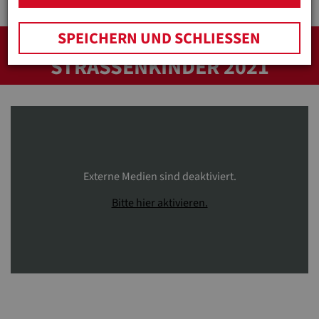
SPEICHERN UND SCHLIESSEN
VIDEO TAG DER
STRASSENKINDER 2021
Externe Medien sind deaktiviert.
Bitte hier aktivieren.