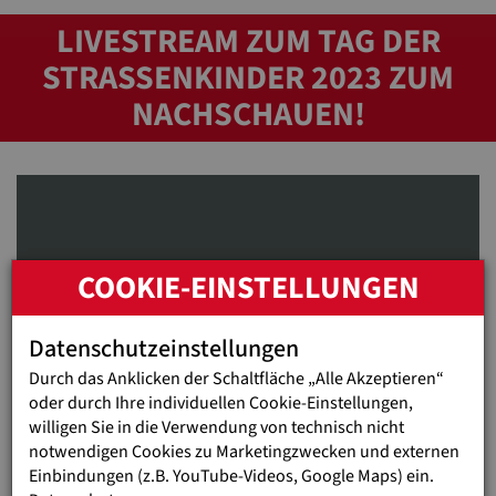
LIVESTREAM ZUM TAG DER
STRASSENKINDER 2023 ZUM N
ACHSCHAUEN!
COOKIE-EINSTELLUNGEN
Externe Medien sind deaktiviert.
Bitte hier aktivieren.
Datenschutzeinstellungen
Durch das Anklicken der Schaltfläche „Alle Akzeptieren“
oder durch Ihre individuellen Cookie-Einstellungen,
willigen Sie in die Verwendung von technisch nicht
notwendigen Cookies zu Marketingzwecken und externen
Einbindungen (z.B. YouTube-Videos, Google Maps) ein.