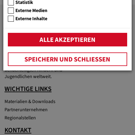
Statistik
Externe Medien
Externe Inhalte
JUGEND EINE WELT
Bildung überwindet Armut!
ALLE AKZEPTIEREN
Unter diesem Motto fördert
die Hilfsorganisation
Jugend Eine Welt bessere
SPEICHERN UND SCHLIESSEN
Lebensperspektiven von
benachteiligten Kindern und
Jugendlichen weltweit.
WICHTIGE LINKS
Materialien & Downloads
Partnerunternehmen
Regionalstellen
KONTAKT