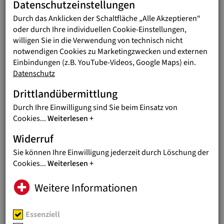
Datenschutzeinstellungen
TERMINE
29.09.2026
KÄRNTEN: NOTARVORTRAG
Durch das Anklicken der Schaltfläche „Alle Akzeptieren“
ZUM THEMA ERBRECHT
oder durch Ihre individuellen Cookie-Einstellungen,
willigen Sie in die Verwendung von technisch nicht
Dienstag, 29.9. Velden / Mittwoch, 30.9.
notwendigen Cookies zu Marketingzwecken und externen
Spittal
Einbindungen (z.B. YouTube-Videos, Google Maps) ein.
Datenschutz
TERMINE
07.10.2026
Drittlandübermittlung
WIEN: NOTARVORTRAG ZUM
THEMA ERBRECHT
Durch Ihre Einwilligung sind Sie beim Einsatz von
Cookies
...
Weiterlesen
Di, 8.9. VHS Floridsdorf / Mi, 7.10.
Curhaus Stephansplatz
Widerruf
Sie können Ihre Einwilligung jederzeit durch Löschung der
TERMINE
16.10.2026
Cookies
...
Weiterlesen
JUGEND EINE WELT BEI
Weitere Informationen
FREIWILLIGENMESSE IN WIEN
YOVO26 und Wiener Freiwilligenmesse
vom 16. bis 18. Oktober im Rathaus
Essenziell