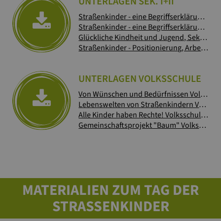
UNTERLAGEN SEK. I+II
Straßenkinder - eine Begriffserklärung, Sekundarstufe I
Straßenkinder - eine Begriffserklärung mit Beispielen aus Indien, Sekundarstufe II
Glückliche Kindheit und Jugend, Sekundarstufe I
Straßenkinder - Positionierung, Arbeit mit Zitaten und Fotos, Sekundarstufe I + II
UNTERLAGEN VOLKSSCHULE
Von Wünschen und Bedürfnissen Volksschule
Lebenswelten von Straßenkindern Volksschule
Alle Kinder haben Rechte! Volksschulen
(39
Gemeinschaftsprojekt "Baum" Volksschule
MATERIALIEN ZUM TAG DER
STRASSENKINDER