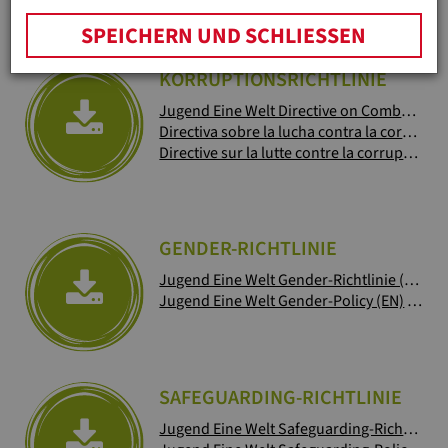
Jugend Eine Welt Directive sur la Protection des Enfants (FR)
SPEICHERN UND SCHLIESSEN
KORRUPTIONSRICHTLINIE
Jugend Eine Welt Directive on Combatting Corruption (EN)
Directiva sobre la lucha contra la corrupcion (ES)
Directive sur la lutte contre la corruption (FR)
GENDER-RICHTLINIE
Jugend Eine Welt Gender-Richtlinie (DE)
(1
Jugend Eine Welt Gender-Policy (EN)
(1 MB)
SAFEGUARDING-RICHTLINIE
Jugend Eine Welt Safeguarding-Richtlinie (DE)