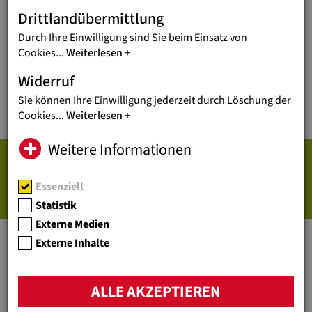
Lehrlingspatenschaften Bogotà, Kolumbien
Drittlandübermittlung
Durch Ihre Einwilligung sind Sie beim Einsatz von
Cookies
...
Weiterlesen
Widerruf
Sie können Ihre Einwilligung jederzeit durch Löschung der
Cookies
...
Weiterlesen
Weitere Informationen
RICHTLINIEN VON JUGEND EINE
WELT (MEHRSRPACHIG) /
Essenziell
POLICIES (MULTILINGUAL)
Statistik
Externe Medien
Externe Inhalte
KINDERSCHUTZRICHTLINIE
Jugend Eine Welt Kinderschutzrichtlinie (DE)
ALLE AKZEPTIEREN
Jugend Eine Welt Child Protection Policy (EN)
Jugend Eine Welt Directiva de proteccion de ninos (ES)