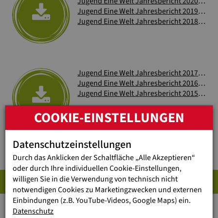
Jugend Eine Welt Jahresbericht 2020
(2 MB
Jugend Eine Welt Jahresbericht 2019
(1 MB
Jugend Eine Welt Jahresbericht 2018
(3 MB
Jugend Eine Welt Jahresbericht 2017
(4 MB
Jugend Eine Welt Jahresbericht 2016
(4 MB
Jugend Eine Welt Jahresbericht 2015
(9 MB
COOKIE-EINSTELLUNGEN
Datenschutzeinstellungen
Durch das Anklicken der Schaltfläche „Alle Akzeptieren“
oder durch Ihre individuellen Cookie-Einstellungen,
SONDERTHEMEN
willigen Sie in die Verwendung von technisch nicht
notwendigen Cookies zu Marketingzwecken und externen
Einbindungen (z.B. YouTube-Videos, Google Maps) ein.
Datenschutz