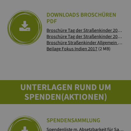
DOWNLOADS BROSCHÜREN
PDF
Broschüre Tag der Straßenkinder 2019
(3 
Broschüre Tag der Straßenkinder 2018
(2 
Broschüre Straßenkinder Allgemein 2017
(
Beilage Fokus Indien 2017
(2 MB)
UNTERLAGEN RUND UM
SPENDEN(AKTIONEN)
SPENDENSAMMLUNG
Spendenliste m. Absetzbarkeit für Sammlungen & Aktionen