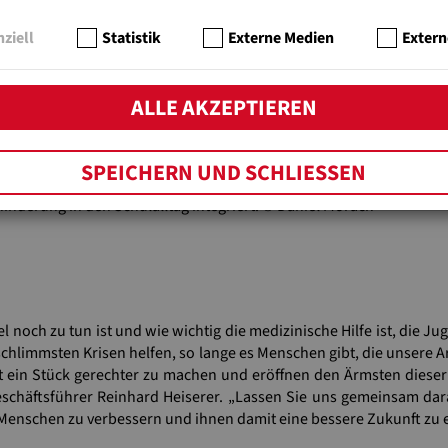
s
ziell
Statistik
Externe Medien
Extern
ALLE AKZEPTIEREN
SPEICHERN UND SCHLIESSEN
inderung in den Schulalltag integriert. © Daniel Morach
l noch zu tun ist und wie wichtig die medizinische Hilfe ist, die Ju
chlimmsten Krisen helfen, so lange es Menschen gibt, die unsere Arb
lt ein Stück gerechter zu machen und eröffnen den Ärmsten dieser
schäftsführer Reinhard Heiserer. „Lassen Sie uns gemeinsam dar
e Menschen zu verbessern und ihnen damit eine bessere Zukunft zu