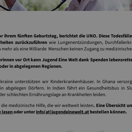
or ihrem fünften Geburtstag, berichtet die UNO.
Diese Todesfälle
heiten zurückzuführen
wie Lungenentzündungen, Durchfallerkr
 mehr als eine Milliarde Menschen keinen Zugang zu medizinische
innen vor Ort kann Jugend Eine Welt dank Spenden lebensretten
 oder in abgelegenen Regionen.
kraine unterstützen wir Kinderkrankenhäuser. In Ghana versorg
 abgelegen Dörfern. In Indien fährt ein Gesundheitsbus in Sl
der schlechten Ernährungslage an Krankheiten leiden.
r die medizinische Hilfe, die wir weltweit leisten
. Eine Übersicht u
e lesen
oder unter
info(at)jugendeinewelt.at
bestellen können.