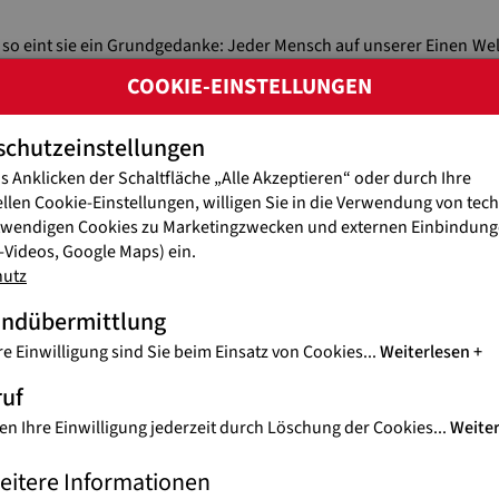
 so eint sie ein Grundgedanke: Jeder Mensch auf unserer Einen Wel
altigen Entwicklungszielen (Sustainable Development Goals) der
COOKIE-EINSTELLUNGEN
heit einen Arzt oder ein Spital aufzusuchen. Die Gründe dafür sind
schutzeinstellungen
s Anklicken der Schaltfläche „Alle Akzeptieren“ oder durch Ihre
ellen Cookie-Einstellungen, willigen Sie in die Verwendung von tec
twendigen Cookies zu Marketingzwecken und externen Einbindunge
Videos, Google Maps) ein.
hutz
andübermittlung
re Einwilligung sind Sie beim Einsatz von Cookies
...
Weiterlesen
ruf
en Ihre Einwilligung jederzeit durch Löschung der Cookies
...
Weite
eitere Informationen