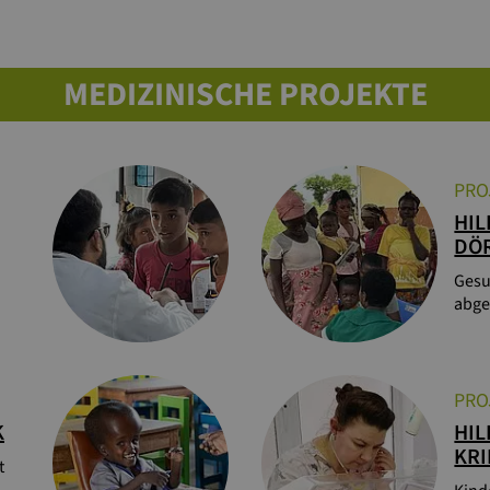
MEDIZINISCHE PROJEKTE
PRO
HIL
DÖ
Gesu
abge
PRO
K
HIL
KRI
t