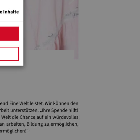
Next
e Inhalte
gend Eine Welt leistet. Wir können den
eit unterstützen. „Ihre Spende hilft!
 Welt die Chance auf ein würdevolles
an arbeiten, Bildung zu ermöglichen,
 ermöglichen!“