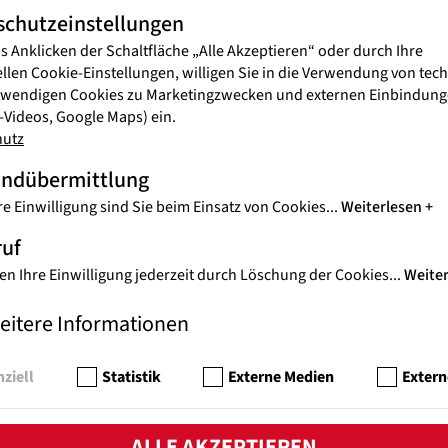
schutzeinstellungen
s Anklicken der Schaltfläche „Alle Akzeptieren“ oder durch Ihre
ellen Cookie-Einstellungen, willigen Sie in die Verwendung von tec
twendigen Cookies zu Marketingzwecken und externen Einbindunge
Videos, Google Maps) ein.
Anmeldeformular
hutz
für Neuigkeiten von Jugend Eine Welt*
andübermittlung
re Einwilligung sind Sie beim Einsatz von Cookies
...
Weiterlesen
Nachname
ruf
en Ihre Einwilligung jederzeit durch Löschung der Cookies
...
Weite
eitere Informationen
ziell
Statistik
Externe Medien
Extern
ALLE AKZEPTIEREN