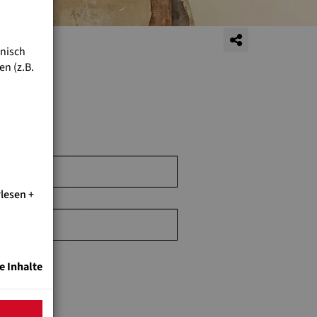
hnisch
n (z.B.
rlesen
e Inhalte