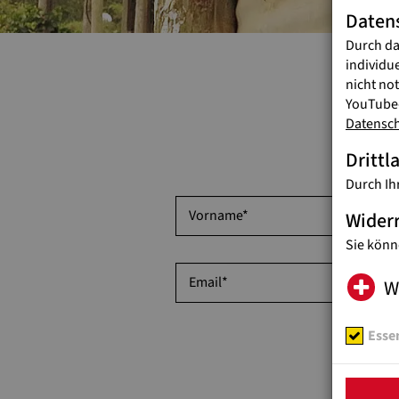
Daten
Durch da
individu
nicht no
YouTube-
Datensc
Drittl
Durch Ih
Vorname
Wider
Sie könn
Email
W
Essen