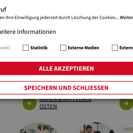
ruf
en Ihre Einwilligung jederzeit durch Löschung der Cookies
...
Weite
eitere Informationen
ziell
Statistik
Externe Medien
Extern
OJEKTE, THEMEN & SCHWERPUN
ALLE AKZEPTIEREN
AFRIKA
SPEICHERN UND SCHLIESSEN
NAHER & MITTLERER
OSTEN
IND