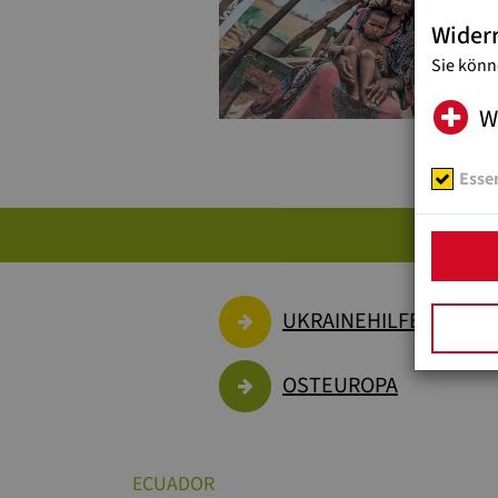
Wider
Sie könn
W
Essen
PR
UKRAINEHILFE
OSTEUROPA
ECUADOR