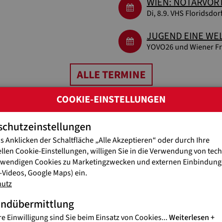
WIEN: NOTARVOR
Di, 8.9. VHS Floridsdor
JUGEND EINE WEL
YOVO26 und Wiener Fre
ALLE TERMINE
COOKIE-EINSTELLUNGEN
schutzeinstellungen
EREN SIE JETZT GRATIS UNSER M
s Anklicken der Schaltfläche „Alle Akzeptieren“ oder durch Ihre
ellen Cookie-Einstellungen, willigen Sie in die Verwendung von tec
twendigen Cookies zu Marketingzwecken und externen Einbindunge
Spannende Eindrücke und H
Videos, Google Maps) ein.
hutz
Das kostenlose Magazin GIOVANNI erscheint zweimal jäh
andübermittlung
JETZT BESTELLEN!
re Einwilligung sind Sie beim Einsatz von Cookies
...
Weiterlesen