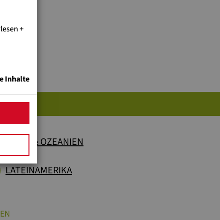
rlesen
e Inhalte
KTE
ASIEN & OZEANIEN
LATEINAMERIKA
IEN