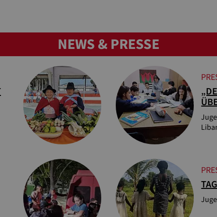
NEWS & PRESSE
PRE
T
„DE
ÜB
Juge
Liba
PRE
TA
Juge