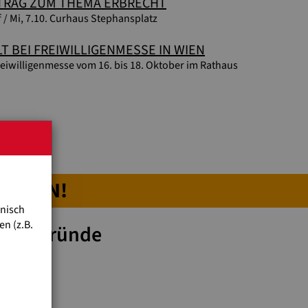
TRAG ZUM THEMA ERBRECHT
f / Mi, 7.10. Curhaus Stephansplatz
T BEI FREIWILLIGENMESSE IN WIEN
iwilligenmesse vom 16. bis 18. Oktober im Rathaus
AGAZIN!
hnisch
n (z.B.
intergründe
rlich.