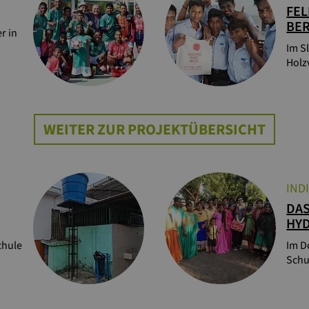
FEL
BE
r in
Im S
Holz
WEITER ZUR PROJEKTÜBERSICHT
IND
DAS
HY
chule
Im D
Schu