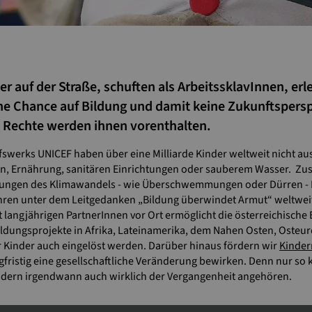
er auf der Straße, schuften als ArbeitssklavInnen, e
ine Chance auf Bildung und damit keine Zukunftspersp
 Rechte werden ihnen vorenthalten.
swerks UNICEF haben über eine Milliarde Kinder weltweit nicht au
, Ernährung, sanitären Einrichtungen oder sauberem Wasser. Zusät
ngen des Klimawandels - wie Überschwemmungen oder Dürren - Mi
Jahren unter dem Leitgedanken „Bildung überwindet Armut“ weltweit
 langjährigen PartnerInnen vor Ort ermöglicht die österreichische
ildungsprojekte in Afrika, Lateinamerika, dem Nahen Osten, Osteur
r Kinder auch eingelöst werden. Darüber hinaus fördern wir
Kinder
gfristig eine gesellschaftliche Veränderung bewirken. Denn nur so
ndern irgendwann auch wirklich der Vergangenheit angehören.