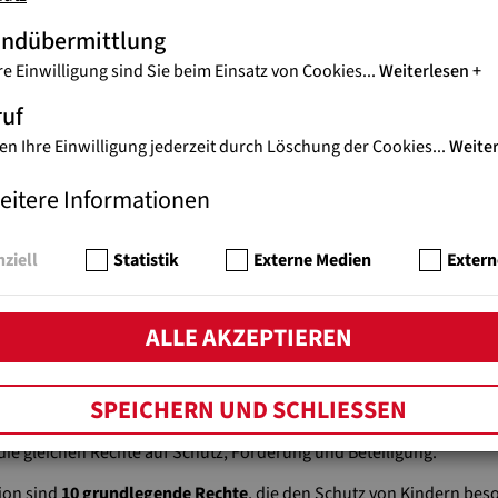
andübermittlung
re Einwilligung sind Sie beim Einsatz von Cookies
...
Weiterlesen
ruf
en Ihre Einwilligung jederzeit durch Löschung der Cookies
...
Weite
eitere Informationen
ziell
Statistik
Externe Medien
Extern
TSKONVENTION: 10 RECHTE ZUM 
ALLE AKZEPTIEREN
eit! Die
UN-Kinderrechtskonvention
, die 1989 von der Generalve
SPEICHERN UND SCHLIESSEN
ste internationale Abkommen zum Schutz von Kindern. Sie garantie
die gleichen Rechte auf Schutz, Förderung und Beteiligung.
tion sind
10 grundlegende Rechte
, die den Schutz von Kindern bes