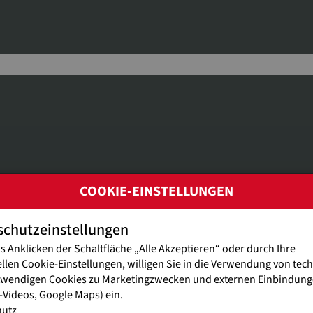
COOKIE-EINSTELLUNGEN
schutzeinstellungen
Externe Medien sind deaktiviert.
s Anklicken der Schaltfläche „Alle Akzeptieren“ oder durch Ihre
ellen Cookie-Einstellungen, willigen Sie in die Verwendung von tec
Bitte hier aktivieren.
twendigen Cookies zu Marketingzwecken und externen Einbindunge
Videos, Google Maps) ein.
hutz