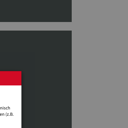
hnisch
n (z.B.