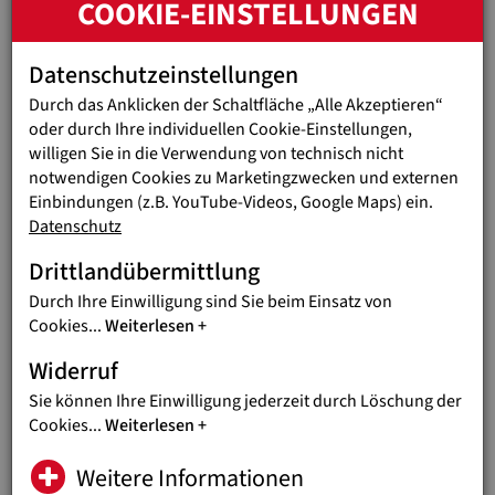
COOKIE-EINSTELLUNGEN
Datenschutzeinstellungen
Durch das Anklicken der Schaltfläche „Alle Akzeptieren“
oder durch Ihre individuellen Cookie-Einstellungen,
Previous
N
willigen Sie in die Verwendung von technisch nicht
notwendigen Cookies zu Marketingzwecken und externen
Einbindungen (z.B. YouTube-Videos, Google Maps) ein.
Die Bevölkerung gibt nicht auf und bleibt
Datenschutz
mutig, dennoch ist es für viele Familien nicht
mehr zu schaffen
Drittlandübermittlung
© SDB
Durch Ihre Einwilligung sind Sie beim Einsatz von
Cookies
...
Weiterlesen
Widerruf
Nahrhaftes Essen für 750 Kinder
Sie können Ihre Einwilligung jederzeit durch Löschung der
Angesichts der dramatischen Lage im Land
haben
die
Cookies
...
Weiterlesen
Salesianer Don Boscos ihre Hilfe nun sogar
ausgeweitet
: Sechs
Einrichtungen des Netzwerkes „Red de Casas Don Bosco“, die
Weitere Informationen
Kindern und Jugendlichen in Risikosituationen Zuflucht