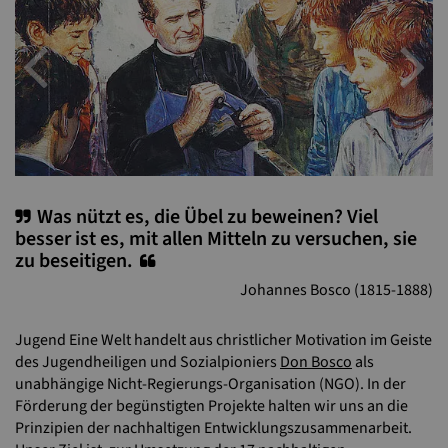
Previous
N
Was nützt es, die Übel zu beweinen? Viel
besser ist es, mit allen Mitteln zu versuchen, sie
zu beseitigen.
Johannes Bosco (1815-1888)
Jugend Eine Welt handelt aus christlicher Motivation im Geiste
des Jugendheiligen und Sozialpioniers
Don Bosco
als
unabhängige Nicht-Regierungs-Organisation (NGO). In der
Förderung der begünstigten Projekte halten wir uns an die
Prinzipien der nachhaltigen Entwicklungszusammenarbeit.