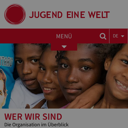
MENÜ
DE
Toggle
navigation
WER WIR SIND
Die Organisation im Überblick