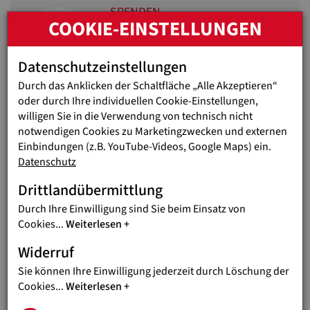
SPENDEN
COOKIE-EINSTELLUNGEN
SPENDEN IST HELFEN
Viele Wege – ein Ziel: Kindern und
Datenschutzeinstellungen
Jugendlichen eine Zukunft schenken
Durch das Anklicken der Schaltfläche „Alle Akzeptieren“
oder durch Ihre individuellen Cookie-Einstellungen,
LEKTÜRE
willigen Sie in die Verwendung von technisch nicht
notwendigen Cookies zu Marketingzwecken und externen
UNSER MAGAZIN - GIOVANNI
Einbindungen (z.B. YouTube-Videos, Google Maps) ein.
Spannende Hintergründe und
Datenschutz
Geschichten aus aller Welt
Drittlandübermittlung
Durch Ihre Einwilligung sind Sie beim Einsatz von
INFO
Cookies
...
Weiterlesen
LEHRE BEI JUGEND EINE WELT
Widerruf
Jugend Eine Welt bildet seit 2006 junge
Sie können Ihre Einwilligung jederzeit durch Löschung der
Menschen aus
Cookies
...
Weiterlesen