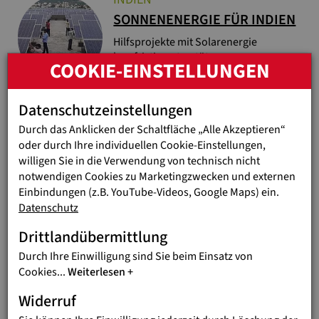
SONNENENERGIE FÜR INDIEN
Hilfsprojekte mit Solarenergie
langfristig unterstützen
COOKIE-EINSTELLUNGEN
PHILIPPINEN
Datenschutzeinstellungen
KINDERSCHUTZZENTRUM IN
Durch das Anklicken der Schaltfläche „Alle Akzeptieren“
MANILA
oder durch Ihre individuellen Cookie-Einstellungen,
willigen Sie in die Verwendung von technisch nicht
Missbrauchte Mädchen erhalten
notwendigen Cookies zu Marketingzwecken und externen
Unterstützung im „Laura Vicuña“-
Einbindungen (z.B. YouTube-Videos, Google Maps) ein.
Zentrum.
Datenschutz
INDIEN
Drittlandübermittlung
BILDUNG FÜR JUNGE FRAUEN
Durch Ihre Einwilligung sind Sie beim Einsatz von
IN KARNATAKA
Cookies
...
Weiterlesen
Im YES Center bekommen Frauen und
Widerruf
Mädchen die Chance auf Bildung und