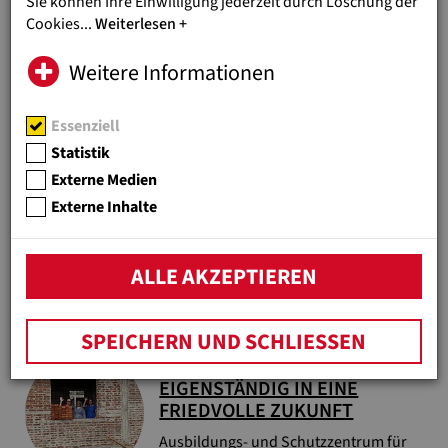
finanzielle Unabhängigkeit.
Sie können Ihre Einwilligung jederzeit durch Löschung der
Cookies
...
Weiterlesen
INDIEN
Weitere Informationen
MIT BILDUNG IN EINE
BESSERE ZUKUNFT
Essenziell
Gefährdete Mädchen in Indien erhalten
Statistik
die Chance auf ein Leben ohne Armut
Externe Medien
Externe Inhalte
INDIEN
KINDERRECHTE STÄRKEN
Mithilfe von eigenen Kinderrechteclubs
ALLE AKZEPTIEREN
werden Kinder in Indien endlich gehört
SPEICHERN UND SCHLIESSEN
SRI LANKA
EIGENSTÄNDIG IN EINE
FRIEDVOLLE ZUKUNFT
Ausbildungs- und Schutzzentrum für