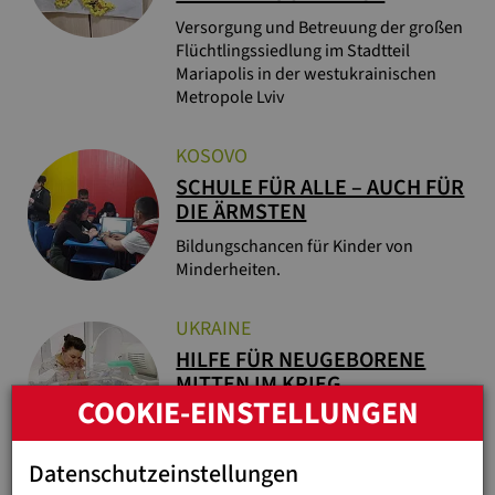
Versorgung und Betreuung der großen
Flüchtlingssiedlung im Stadtteil
Mariapolis in der westukrainischen
Metropole Lviv
KOSOVO
SCHULE FÜR ALLE – AUCH FÜR
DIE ÄRMSTEN
Bildungschancen für Kinder von
Minderheiten.
UKRAINE
HILFE FÜR NEUGEBORENE
MITTEN IM KRIEG
COOKIE-EINSTELLUNGEN
Jugend Eine Welt unterstützt
Kinderspitäler in der Ukraine und
rettet so Frühchen
Datenschutzeinstellungen