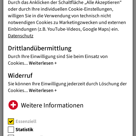
Durch das Anklicken der Schaltfläche „Alle Akzeptieren“
ALBANIEN
oder durch Ihre individuellen Cookie-Einstellungen,
SOZIALZENTRUM FÜR KINDER
willigen Sie in die Verwendung von technisch nicht
UND FRAUEN
notwendigen Cookies zu Marketingzwecken und externen
Einbindungen (z.B. YouTube-Videos, Google Maps) ein.
Opfer von häuslicher Gewalt finden im
Datenschutz
Sozialzentrum Laura Vicuña Schutz.
Drittlandübermittlung
RUMÄNIEN
Durch Ihre Einwilligung sind Sie beim Einsatz von
FRAUENSCHUTZZENTRUM IN
Cookies
...
Weiterlesen
BUKAREST
Widerruf
Ein selbstbestimmtes Leben für
Sie können Ihre Einwilligung jederzeit durch Löschung der
Betroffene von Menschenhandel.
Cookies
...
Weiterlesen
ALBANIEN
Weitere Informationen
EIN ZENTRUM FÜR
STRASSENKINDER IN TIRANA
Essenziell
Ein geschützter Raum, Bildung und
Statistik
soziale Unterstützung für Albaniens