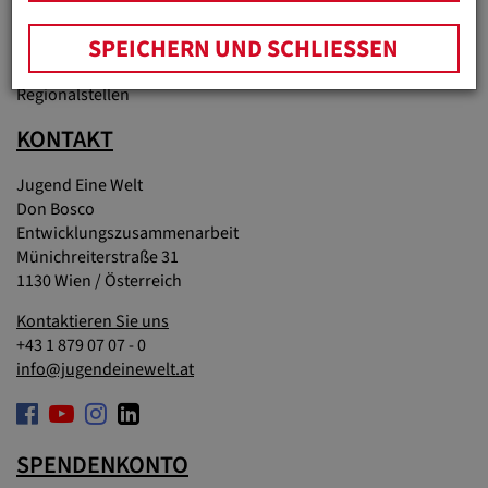
Materialien & Downloads
SPEICHERN UND SCHLIESSEN
Partnerunternehmen
Regionalstellen
KONTAKT
Jugend Eine Welt
Don Bosco
Entwicklungszusammenarbeit
Münichreiterstraße 31
1130 Wien / Österreich
Kontaktieren Sie uns
+43 1 879 07 07 - 0
info@jugendeinewelt.at
SPENDENKONTO