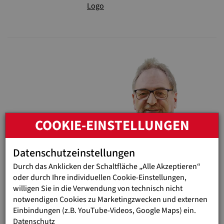
COOKIE-EINSTELLUNGEN
Datenschutzeinstellungen
Durch das Anklicken der Schaltfläche „Alle Akzeptieren“
oder durch Ihre individuellen Cookie-Einstellungen,
Sie haben Fragen? Wir helfen Ihnen
willigen Sie in die Verwendung von technisch nicht
gerne!
notwendigen Cookies zu Marketingzwecken und externen
Einbindungen (z.B. YouTube-Videos, Google Maps) ein.
Kontaktieren Sie uns: spenden@jugendeinewelt.at | Tel. 01
Datenschutz
879 07 07 - 07