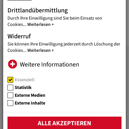
Oder nutzen Sie unser
Kontaktformular!
Drittlandübermittlung
Reinhard Heiserer, Geschäftsführer
Durch Ihre Einwilligung sind Sie beim Einsatz von
Cookies
...
Weiterlesen
Widerruf
Sie können Ihre Einwilligung jederzeit durch Löschung der
Cookies
...
Weiterlesen
Weitere Informationen
JUGEND EINE WELT
Bildung überwindet Armut!
Essenziell
Unter diesem Motto fördert
Statistik
die Hilfsorganisation
Externe Medien
Jugend Eine Welt bessere
Lebensperspektiven von
Externe Inhalte
benachteiligten Kindern und
Jugendlichen weltweit.
ALLE AKZEPTIEREN
WICHTIGE LINKS