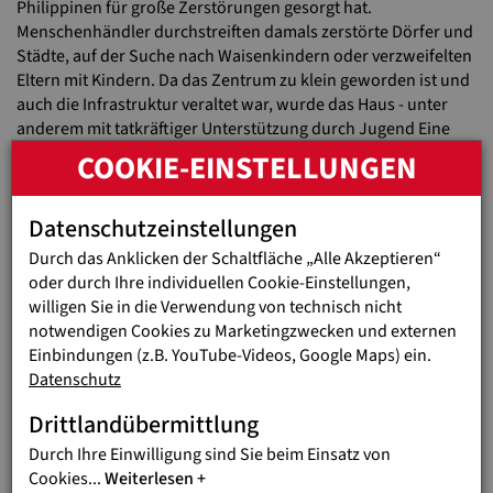
Philippinen für große Zerstörungen gesorgt hat.
Menschenhändler durchstreiften damals zerstörte Dörfer und
Städte, auf der Suche nach Waisenkindern oder verzweifelten
Eltern mit Kindern. Da das Zentrum zu klein geworden ist und
auch die Infrastruktur veraltet war, wurde das Haus - unter
anderem mit tatkräftiger Unterstützung durch Jugend Eine
Welt - großzügig erweitert. Nun können bis zu 100 Mädchen
COOKIE-EINSTELLUNGEN
aufgenommen werden, weitere 500 junge Menschen können
ambulant betreut werden. Um auch die laufenden Kosten für
Datenschutzeinstellungen
den Betrieb des Zentrums im Griff zu behalten, sind die Don
Bosco Schwestern auch weiterhin auf Unterstützung
Durch das Anklicken der Schaltfläche „Alle Akzeptieren“
angewiesen.
oder durch Ihre individuellen Cookie-Einstellungen,
willigen Sie in die Verwendung von technisch nicht
notwendigen Cookies zu Marketingzwecken und externen
Einbindungen (z.B. YouTube-Videos, Google Maps) ein.
Datenschutz
Drittlandübermittlung
Durch Ihre Einwilligung sind Sie beim Einsatz von
Cookies
...
Weiterlesen