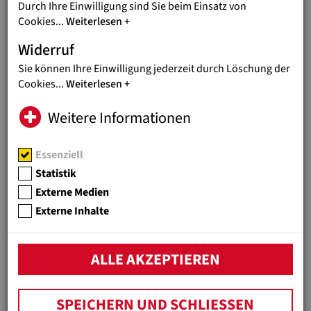
Durch Ihre Einwilligung sind Sie beim Einsatz von
SÜDSUDAN
Cookies
...
Weiterlesen
SCHUTZ, MAHLZEITEN UND
Widerruf
BILDUNG
Sie können Ihre Einwilligung jederzeit durch Löschung der
Lebensnotwendige Hilfe für Kinder
Cookies
...
Weiterlesen
und ihre Familien im Südsudan
Weitere Informationen
UGANDA
MIT BILDUNG IN EINE
Essenziell
SICHERE ZUKUNFT
Statistik
Berufsbildungsförderung für Mädchen
Externe Medien
und junge Frauen in Uganda und
Ruanda.
Externe Inhalte
MADAGASKAR
ALLE AKZEPTIEREN
EINE CHANCE FÜR SOZIAL
BENACHTEILIGTE
JUGENDLICHE
SPEICHERN UND SCHLIESSEN