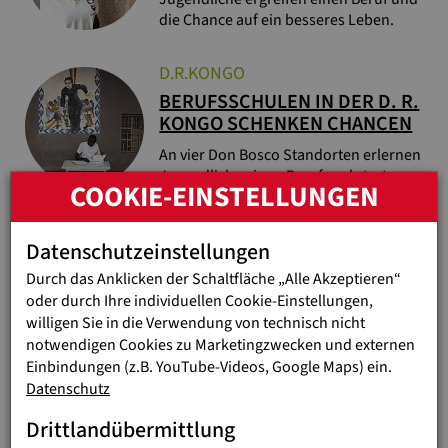
die Chance auf ein besseres Leben.
D.R.KONGO
BERUFSSCHULEN IN DER D. R.
KONGO SCHENKEN CHANCEN
An vier Don Bosco Standorten erlernen
Jugendliche einen Beruf und starten
COOKIE-EINSTELLUNGEN
durch.
Datenschutzeinstellungen
MADAGASKAR
MIT EINEM WARMEN ESSEN IM
Durch das Anklicken der Schaltfläche „Alle Akzeptieren“
MAGEN LERNT ES SICH
oder durch Ihre individuellen Cookie-Einstellungen,
BESSER
willigen Sie in die Verwendung von technisch nicht
notwendigen Cookies zu Marketingzwecken und externen
In einem Bildungszentrum in
Einbindungen (z.B. YouTube-Videos, Google Maps) ein.
Madagaskar werden Schulkinder mit
Datenschutz
regelmäßigen Mahlzeiten und
Medikamenten versorgt.
Drittlandübermittlung