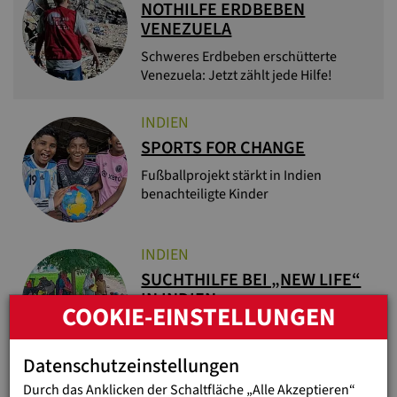
NOTHILFE ERDBEBEN
VENEZUELA
Schweres Erdbeben erschütterte
Venezuela: Jetzt zählt jede Hilfe!
INDIEN
SPORTS FOR CHANGE
Fußballprojekt stärkt in Indien
benachteiligte Kinder
INDIEN
SUCHTHILFE BEI „NEW LIFE“
IN INDIEN
COOKIE-EINSTELLUNGEN
Hoffnung und Heilung im Kampf gegen
Drogen
Datenschutzeinstellungen
Durch das Anklicken der Schaltfläche „Alle Akzeptieren“
UKRAINE