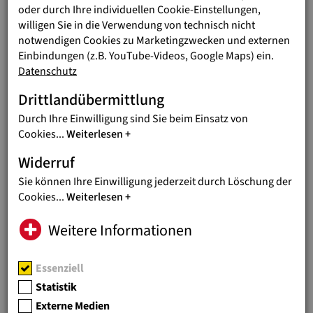
oder durch Ihre individuellen Cookie-Einstellungen,
HILFE VOR ORT FÜR
willigen Sie in die Verwendung von technisch nicht
UKRAINISCHE
notwendigen Cookies zu Marketingzwecken und externen
BINNENFLÜCHTLINGE
Einbindungen (z.B. YouTube-Videos, Google Maps) ein.
Versorgung und Betreuung der großen
Datenschutz
Flüchtlingssiedlung im Stadtteil
Drittlandübermittlung
Mariapolis in der westukrainischen
Metropole Lviv
Durch Ihre Einwilligung sind Sie beim Einsatz von
Cookies
...
Weiterlesen
KOSOVO
Widerruf
SCHULE FÜR ALLE – AUCH FÜR
Sie können Ihre Einwilligung jederzeit durch Löschung der
DIE ÄRMSTEN
Cookies
...
Weiterlesen
Bildungschancen für Kinder von
Minderheiten.
Weitere Informationen
PALÄSTINA
Essenziell
LIEBEVOLLE BETREUUNG FÜR
Statistik
DIE KLEINSTEN
Externe Medien