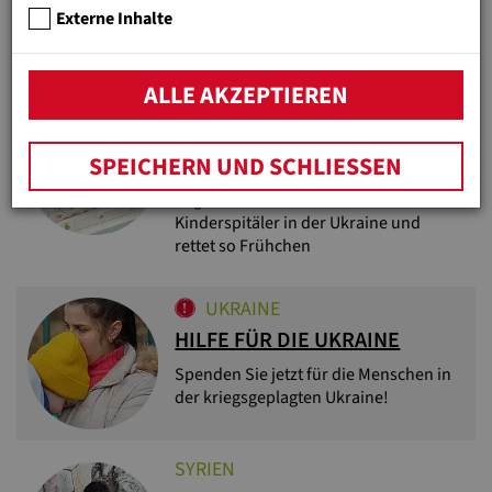
Förderung für gehörlose,
Externe Inhalte
sehschwache und chronisch kranke
Kleinkinder in Beit Jala bei Bethlehem
ALLE AKZEPTIEREN
UKRAINE
HILFE FÜR NEUGEBORENE
SPEICHERN UND SCHLIESSEN
MITTEN IM KRIEG
Jugend Eine Welt unterstützt
Kinderspitäler in der Ukraine und
rettet so Frühchen
UKRAINE
HILFE FÜR DIE UKRAINE
Spenden Sie jetzt für die Menschen in
der kriegsgeplagten Ukraine!
SYRIEN