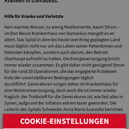
Kranken in Damaskus.
Hilfe für Kranke und Verletzte
Kein warmes Wasser, zu wenig Medikamente, kaum Strom –
im Don Bosco Krankenhaus von Damaskus mangelt es an
allem. Das Spital in dem bis heute vom Krieg geplagten Land
muss täglich nicht nur um das Leben seiner Patientinnen und
Patienten kämpfen, sondern auch darum, den Betrieb
überhaupt aufrecht zu halten. Die Energieversorgung bricht
immer wieder zusammen. Es gibt daher nicht genügend Strom
für die rund 20 Operationen, die das engagierte Ärzteteam
trotz der unvorstellbaren Bedingungen täglich
durchführt. Generatoren sorgen daher im Krankenhaus für
eine Notstromversorgung, doch auch die ist immer wieder
fraglich
:
der Treibstoff für die Generatoren ist, wie fast alles in
Syrien, aufgrund der Inflation extrem teuer geworden. Die
Leiterin des Spitals Schwester Anna Maria Scarzello berichtet:
„Die Inflation frisst alles auf. Die Preise für Medikamente sind
COOKIE-EINSTELLUNGEN
um das Vierfache gestiegen.“