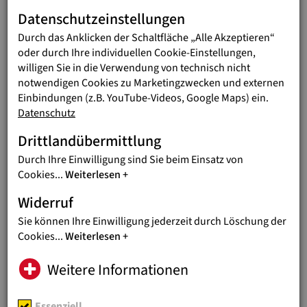
Die Schwestern wollen keine Hilfesuchenden abweisen, auch
Datenschutzeinstellungen
wenn diese oft die Behandlungskosten nicht bezahlen
Durch das Anklicken der Schaltfläche „Alle Akzeptieren“
können. Schwester Lina berichtet: „Viele unserer Ärzte
oder durch Ihre individuellen Cookie-Einstellungen,
wurden entführt oder flüchten wegen dieser Gefahr. Wir
willigen Sie in die Verwendung von technisch nicht
brauchen Medikamente, Ausstattungsgegenstände,
notwendigen Cookies zu Marketingzwecken und externen
Heizmaterial für den Winter. Die finanziellen Ressourcen des
Einbindungen (z.B. YouTube-Videos, Google Maps) ein.
Spitals sind mittlerweile erschöpft.“
Datenschutz
Das Don Bosco Spital braucht dringend Hilfe, um auch
Drittlandübermittlung
weiterhin Kranke und Verletze in Damaskus zu versorgen!
Durch Ihre Einwilligung sind Sie beim Einsatz von
Cookies
...
Weiterlesen
SYRIEN
ORDENSEINSATZ IM
Widerruf
KRISENGEBIET SYRIEN
Sie können Ihre Einwilligung jederzeit durch Löschung der
Ein Bericht von Sr. Birgit Baier FMA
Cookies
...
Weiterlesen
Weitere Informationen
Essenziell