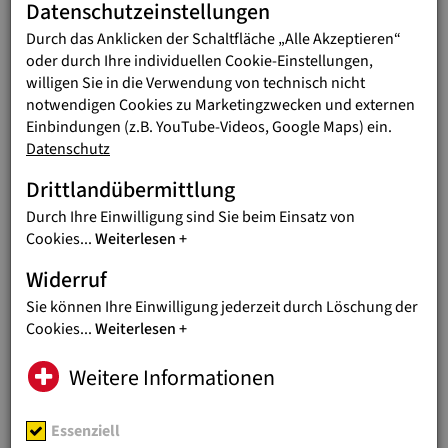
Freetown einsitzen, nicht im Stich.
Datenschutzeinstellungen
Durch das Anklicken der Schaltfläche „Alle Akzeptieren“
SIERRA LEONE
oder durch Ihre individuellen Cookie-Einstellungen,
DIE DON BOSCO BRASS BAND
willigen Sie in die Verwendung von technisch nicht
IN FREETOWN
notwendigen Cookies zu Marketingzwecken und externen
Einbindungen (z.B. YouTube-Videos, Google Maps) ein.
Jugendliche schöpfen Hoffnung durch
Datenschutz
gemeinsames Musizieren bei Don
Bosco.
Drittlandübermittlung
Durch Ihre Einwilligung sind Sie beim Einsatz von
SIERRA LEONE
Cookies
...
Weiterlesen
INKLUSION DURCH SPORT IN
Widerruf
BO
Sie können Ihre Einwilligung jederzeit durch Löschung der
Sport und pädagogische Maßnahmen
Cookies
...
Weiterlesen
helfen benachteiligten Kindern und
Jugendlichen
Weitere Informationen
SIERRA LEONE
Essenziell
MEDIZINISCHE VERSORGUNG