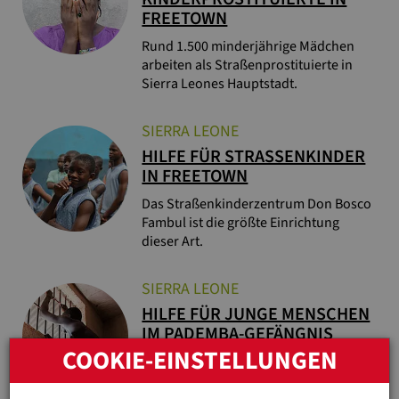
FREETOWN
Rund 1.500 minderjährige Mädchen
arbeiten als Straßenprostituierte in
Sierra Leones Hauptstadt.
SIERRA LEONE
HILFE FÜR STRASSENKINDER I
N FREETOWN
Das Straßenkinderzentrum Don Bosco
Fambul ist die größte Einrichtung
dieser Art.
SIERRA LEONE
HILFE FÜR JUNGE MENSCHEN
IM PADEMBA-GEFÄNGNIS
COOKIE-EINSTELLUNGEN
Don Bosco Fambul lässt die Kinder, die
oft unschuldig im Gefängnis von