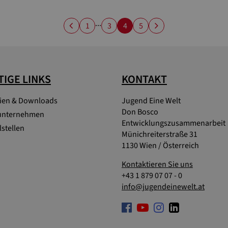
...
1
3
4
5
IGE LINKS
KONTAKT
lien & Downloads
Jugend Eine Welt
Don Bosco
unternehmen
Entwicklungszusammenarbeit
stellen
Münichreiterstraße 31
1130 Wien / Österreich
Kontaktieren Sie uns
+43 1 879 07 07 - 0
info@jugendeinewelt.at