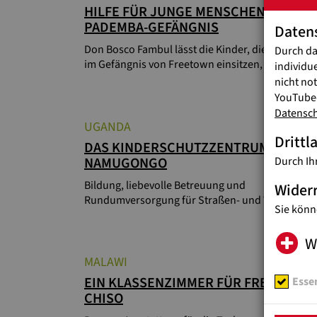
HILFE FÜR JUNGE MENSCHEN IM
PADEMBA-GEFÄNGNIS
Daten
Don Bosco Fambul lässt die Kinder, die oft unsch
Durch da
im Gefängnis von Freetown einsitzen, nicht im St
individu
nicht no
YouTube-
Datensc
UGANDA
Drittl
DAS KINDERSCHUTZZENTRUM IN
NAMUGONGO
Durch Ih
Bildung, liebevolle Betreuung und
Wider
Rundumversorgung für Straßen- und Waisenkind
Sie könn
W
MALAWI
EIN KLASSENZIMMER FÜR FREDAH UN
Essen
CHISO