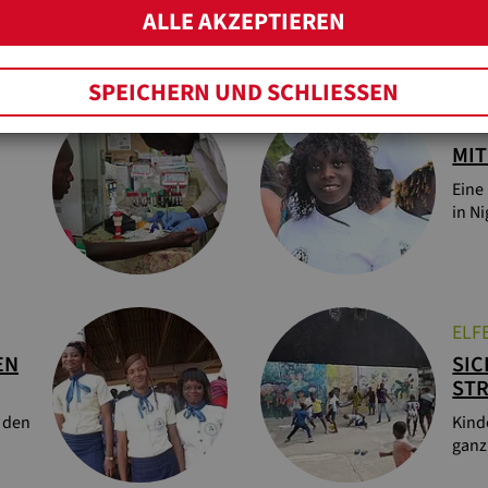
le in
Digi
ALLE AKZEPTIEREN
Mala
SPEICHERN UND SCHLIESSEN
NIG
MIT
Eine
in Ni
ELF
EN
SIC
ST
 den
Kind
ganz