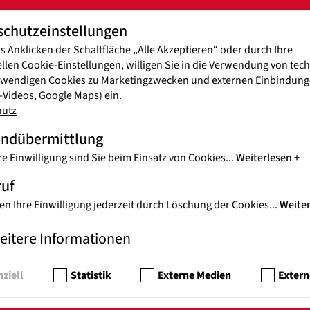
HIL
RE
schutzeinstellungen
uldig
Das 
s Anklicken der Schaltfläche „Alle Akzeptieren“ oder durch Ihre
ich.
größ
ellen Cookie-Einstellungen, willigen Sie in die Verwendung von tec
twendigen Cookies zu Marketingzwecken und externen Einbindunge
Videos, Google Maps) ein.
hutz
UG
andübermittlung
DA
BRA
re Einwilligung sind Sie beim Einsatz von Cookies
...
Weiterlesen
Groß
ruf
er.
Vers
en Ihre Einwilligung jederzeit durch Löschung der Cookies
...
Weite
eitere Informationen
MAL
D
WI
ziell
Statistik
Externe Medien
Extern
WE