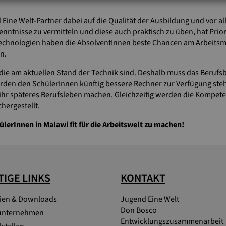
ine Welt-Partner dabei auf die Qualität der Ausbildung und vor al
nntnisse zu vermitteln und diese auch praktisch zu üben, hat Prior
hnologien haben die AbsolventInnen beste Chancen am Arbeitsmark
n.
die am aktuellen Stand der Technik sind. Deshalb muss das Berufs
en den SchülerInnen künftig bessere Rechner zur Verfügung stehe
t für ihr späteres Berufsleben machen. Gleichzeitig werden die Komp
hergestellt.
ülerInnen in Malawi fit für die Arbeitswelt zu machen!
IGE LINKS
KONTAKT
lien & Downloads
Jugend Eine Welt
Don Bosco
unternehmen
Entwicklungszusammenarbeit