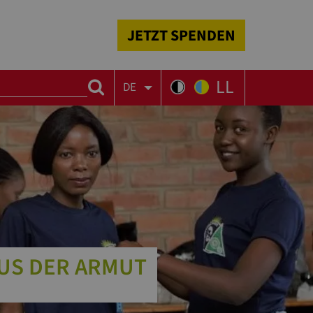
JETZT SPENDEN
LL
DE
US DER ARMUT