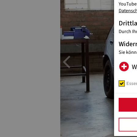
YouTube-
Datensc
Drittl
Durch Ih
Wider
Sie könn
Previou
W
Essen