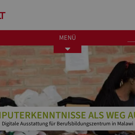
MENÜ
Toggle
navigation
MPUTERKENNTNISSE ALS WEG A
Digitale Ausstattung für Berufsbildungszentrum in Malawi