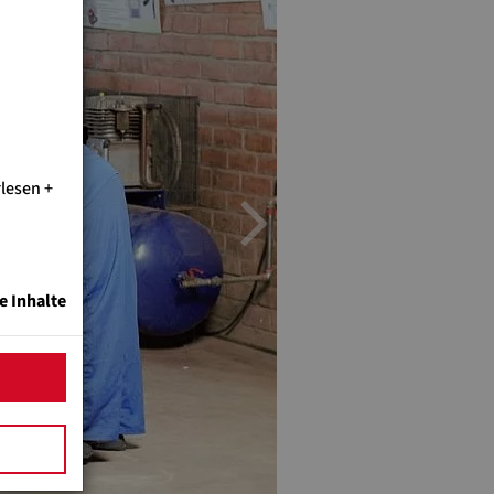
rlesen
Next
e Inhalte