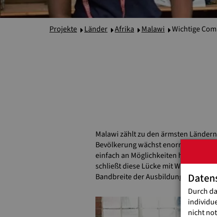
Projekte
Länder
Afrika
Malawi
Wichtige Com
Malawi zählt zu den ärmsten Ländern
Bevölkerung wächst enorm schnell. Fü
einfach an Möglichkeiten hochwertige
schließt diese Lücke mit Weitblick: A
Daten
Bandbreite der Ausbildungen reicht v
Durch da
individu
nicht no