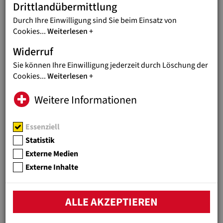
ADJUMANI, UGANDA
Drittlandübermittlung
Deine Spende für Menschen in
Durch Ihre Einwilligung sind Sie beim Einsatz von
Uganda!
Cookies
...
Weiterlesen
Widerruf
Sie können Ihre Einwilligung jederzeit durch Löschung der
Cookies
...
Weiterlesen
WEITERE INFOS UND TIPPS
Weitere Informationen
FÜR IHRE
SPENDENSAMMLUNG
Essenziell
Statistik
Externe Medien
Je klarer Sie Ihren Spendenaufruf formulieren, desto
Externe Inhalte
besser stehen die Chancen für rege Beteiligung.
Teilen Sie die Spendensammlung - etwa per E-Mail,
WhatsApp, oder in den Sozialen Medien.
ALLE AKZEPTIEREN
Auf Ihre Aktion kann per Online-Formular gespendet
werden. Gerne aber auch per Überweisung, geben Sie dazu