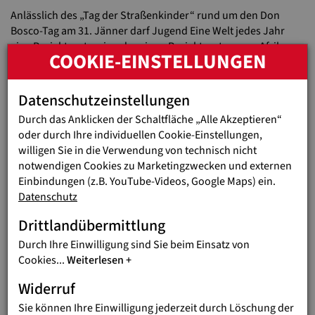
Anlässlich des „Tag der Straßenkinder“ rund um den Don
Bosco-Tag am 31. Jänner darf Jugend Eine Welt jedes Jahr
eine Projektpartnerin oder einen Projektpartner aus Afrika,
COOKIE-EINSTELLUNGEN
Asien oder Lateinamerika begrüßen. Dieser Besuch gibt einen
lebensnahen Einblick in die Hilfsprojekte und Arbeit mit
Straßenkindern. Falls deine Schule Interesse hat unseren Gast
Datenschutzeinstellungen
zu treffen, meldet euch einfach bei uns.
Durch das Anklicken der Schaltfläche „Alle Akzeptieren“
oder durch Ihre individuellen Cookie-Einstellungen,
willigen Sie in die Verwendung von technisch nicht
notwendigen Cookies zu Marketingzwecken und externen
Einbindungen (z.B. YouTube-Videos, Google Maps) ein.
Datenschutz
Previous
N
Drittlandübermittlung
Durch Ihre Einwilligung sind Sie beim Einsatz von
Cookies
...
Weiterlesen
Widerruf
Sie können Ihre Einwilligung jederzeit durch Löschung der