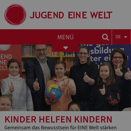
MENÜ
DE
Toggle
navigation
KINDER HELFEN KINDERN
Gemeinsam das Bewusstsein für EINE Welt stärken