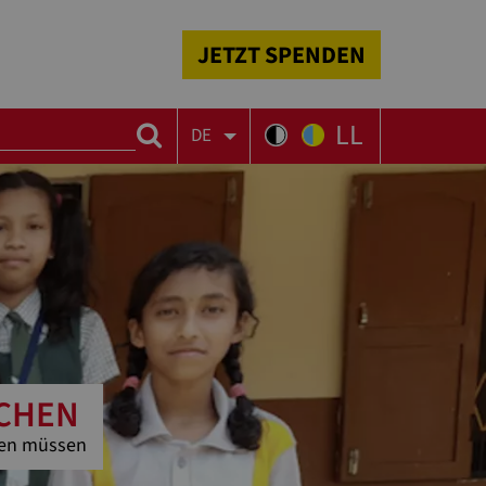
JETZT SPENDEN
LL
DE
DCHEN
men müssen