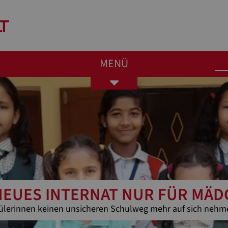
MENÜ
Toggle
navigation
NEUES INTERNAT NUR FÜR MÄ
ülerinnen keinen unsicheren Schulweg mehr auf sich neh