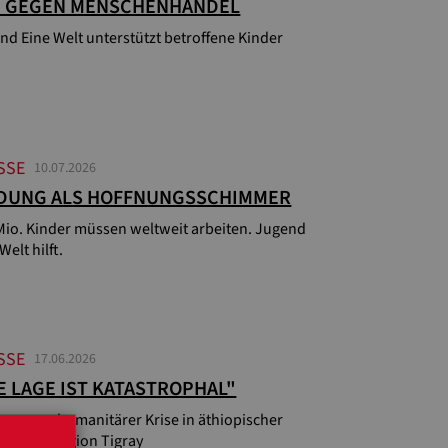
G GEGEN MENSCHENHANDEL
nd Eine Welt unterstützt betroffene Kinder
SSE
10.07.2026
LDUNG ALS HOFFNUNGSSCHIMMER
Mio. Kinder müssen weltweit arbeiten. Jugend
Welt hilft.
SSE
17.06.2026
E LAGE IST KATASTROPHAL"
ung vor humanitärer Krise in äthiopischer
erkriegsregion Tigray