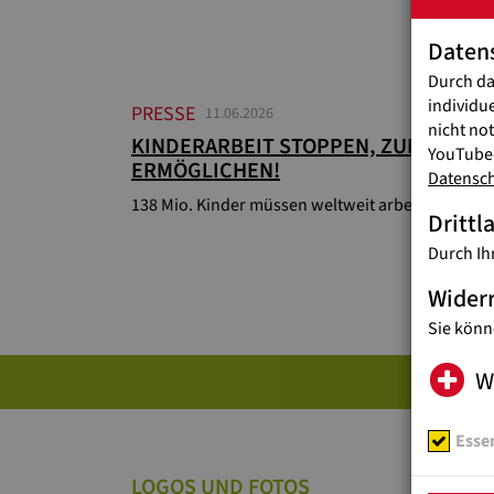
Daten
Durch da
individu
PRESSE
11.06.2026
nicht no
KINDERARBEIT STOPPEN, ZUKUNFT
YouTube-
ERMÖGLICHEN!
Datensc
138 Mio. Kinder müssen weltweit arbeiten
Drittl
Durch Ih
Wider
Sie könn
W
Essen
LOGOS UND FOTOS