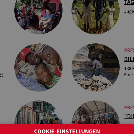
TA
Juge
PRE
BI
138 
Eine 
25
PRE
"DI
Warn
COOKIE-EINSTELLUNGEN
Bürg