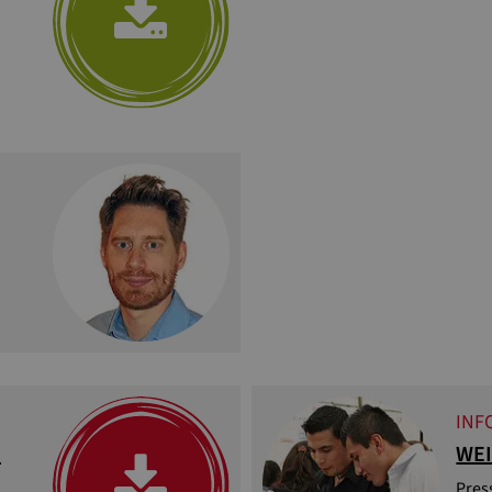
INF
N
WEI
Pres