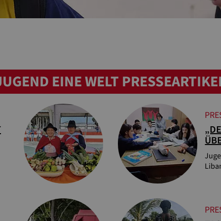
JUGEND EINE WELT PRESSEARTIKE
PRE
T
„DE
ÜB
Juge
Liba
PRE