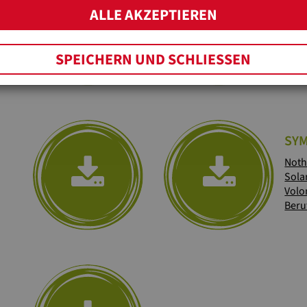
ALLE AKZEPTIEREN
Rein
Juge
Rein
SPEICHERN UND SCHLIESSEN
SY
Noth
Sola
Volo
Beru