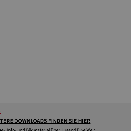
O
TERE DOWNLOADS FINDEN SIE HIER
se-, Info- und Bildmaterial über Jugend Eine Welt