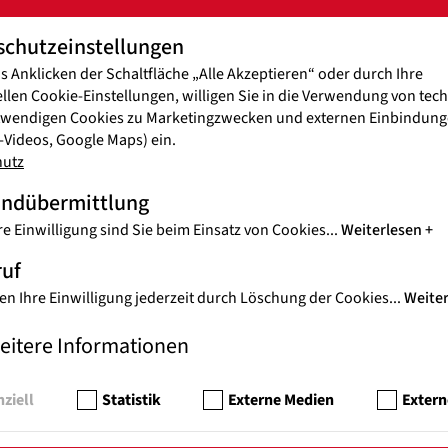
schutzeinstellungen
s Anklicken der Schaltfläche „Alle Akzeptieren“ oder durch Ihre
ellen Cookie-Einstellungen, willigen Sie in die Verwendung von tec
PRE
twendigen Cookies zu Marketingzwecken und externen Einbindunge
WIE
Videos, Google Maps) ein.
MEX
hutz
Fußb
andübermittlung
Bild
re Einwilligung sind Sie beim Einsatz von Cookies
...
Weiterlesen
ruf
...
1
2
3
41
en Ihre Einwilligung jederzeit durch Löschung der Cookies
...
Weite
PRESSE-DOWNLOADS
eitere Informationen
ziell
Statistik
Externe Medien
Extern
FOT