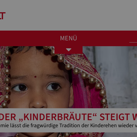
MENÜ
Toggle
navigation
 DER „KINDERBRÄUTE“ STEIGT 
ie lässt die fragwürdige Tradition der Kinderehen wieder v