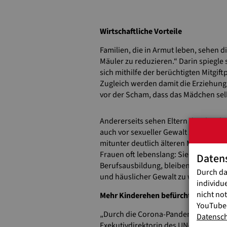
Wirtschaftliche Vorteile
Familien, die in Armut leben, sehen d
Mäuler zu reduzieren.“ Darin spiegle
sich mithilfe der berüchtigten Mitgift
Zugleich werden damit die Erziehung
vor der Scham, dass das Mädchen sel
Andererseits sehen Eltern die Ehe als 
auch vor sexueller Gewalt schützt. Ei
mitunter deutlich älteren Mann und d
Frauen oft lebenslang: Sie müssen ih
Daten
Berufsausbildung, bleiben so häufig 
Durch da
und häuslicher Gewalt zu werden.
individu
nicht no
Mehr Kinderehen befürchtet
YouTube-
„Durch die Corona-Pandemie sind die F
Datensc
Exekutivdirektorin des UN-Kinderhilf