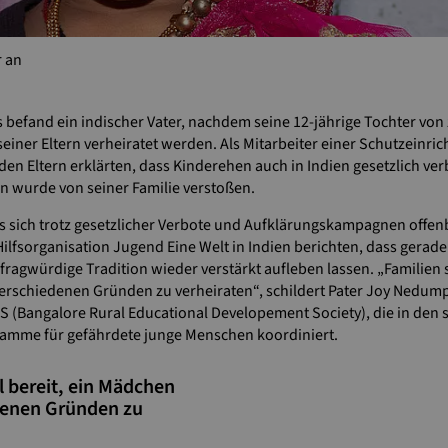
r an
 befand ein indischer Vater, nachdem seine 12-jährige Tochter von
iner Eltern verheiratet werden. Als Mitarbeiter einer Schutzeinric
en Eltern erklärten, dass Kinderehen auch in Indien gesetzlich ver
 wurde von seiner Familie verstoßen.
ass sich trotz gesetzlicher Verbote und Aufklärungskampagnen offenb
Hilfsorganisation Jugend Eine Welt in Indien berichten, dass ger
agwürdige Tradition wieder verstärkt aufleben lassen. „Familien si
verschiedenen Gründen zu verheiraten“, schildert Pater Joy Nedum
S (Bangalore Rural Educational Developement Society), die in den
gramme für gefährdete junge Menschen koordiniert.
l bereit, ein Mädchen
edenen Gründen zu