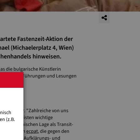
rtete Fastenzeit-Aktion der
ael (Michaelerplatz 4, Wien)
schenhandels hinweisen.
as die bulgarische Künstlerin
heaterstück, Führungen und Lesungen
rd Heiserer. "Zahlreiche von uns
hnisch
en oder leisten wichtige
n (z.B.
er geographischen Lage als Transit-
zorganisation
ecpat
, die gegen den
ürlich auch Aufklärungs- und