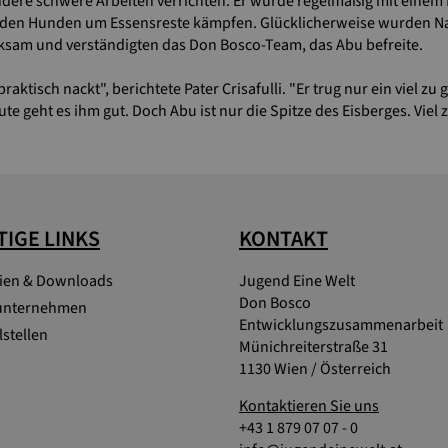
ere schwere Arbeiten verrichten. Er wurde regelmäßig mit einem K
 den Hunden um Essensreste kämpfen. Glücklicherweise wurden Na
ksam und verständigten das Don Bosco-Team, das Abu befreite.
aktisch nackt", berichtete Pater Crisafulli. "Er trug nur ein viel zu 
e geht es ihm gut. Doch Abu ist nur die Spitze des Eisberges. Viel z
IGE LINKS
KONTAKT
lien & Downloads
Jugend Eine Welt
Don Bosco
unternehmen
Entwicklungszusammenarbeit
stellen
Münichreiterstraße 31
1130 Wien / Österreich
Kontaktieren Sie uns
+43 1 879 07 07 - 0