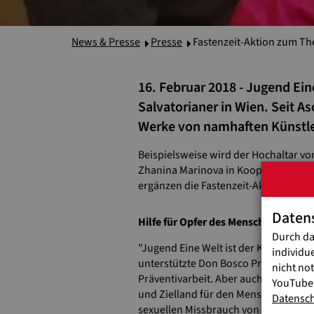
News & Presse
Presse
Fastenzeit-Aktion zum 
16. Februar 2018 - Jugend Ein
Salvatorianer in Wien. Seit A
Werke von namhaften Künstler
Beispielsweise wird der Hochaltar vo
Zhanina Marinova in Kooperation mit
ergänzen die Fastenzeit-Aktion (meh
Daten
Hilfe für Opfer des Menschenhandel
Durch da
"Jugend Eine Welt ist der Kampf gege
individu
unterstützte Don Bosco Projekte hel
nicht no
Präventivarbeit. Aber auch hier bei 
YouTube-
und Zielland für den Menschenhandel
Datensc
sexuellen Missbrauch von Kindern un