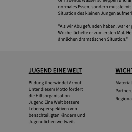
Uhr abends Wasser schleppen und and
normales Essen, sondern musste mit
Situation des kleinen Jungen aufmer
"Als wir Abu gefunden haben, war er pr
Woche lächelte er zum ersten Mal. Heut
ähnlichen dramatischen Situation."
JUGEND EINE WELT
WICHT
Bildung überwindet Armut!
Materia
Unter diesem Motto fördert
Partner
die Hilfsorganisation
Regional
Jugend Eine Welt bessere
Lebensperspektiven von
benachteiligten Kindern und
Jugendlichen weltweit.