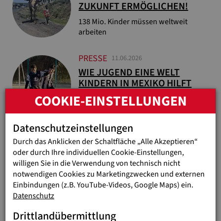
ZUKUNFT ERMÖGLICHEN!
138 Mio. Kinder müssen weltweit
arbeiten
PRESSE
11.06.2026
WIE JUGEND EINE WELT
KINDERN IN MEXIKO HILFT
COOKIE-EINSTELLUNGEN
Fußball-Projekte im Veranstalterland
ermöglichen Bildung und Zukunft
Datenschutzeinstellungen
PRESSE
10.06.2026
Durch das Anklicken der Schaltfläche „Alle Akzeptieren“
PHIL GELD. PHIL GUTES.
oder durch Ihre individuellen Cookie-Einstellungen,
willigen Sie in die Verwendung von technisch nicht
Jugend Eine Welt unterstützt „Initiative
notwendigen Cookies zu Marketingzwecken und externen
Philanthropie“
Einbindungen (z.B. YouTube-Videos, Google Maps) ein.
Datenschutz
...
1
2
3
41
Drittlandübermittlung