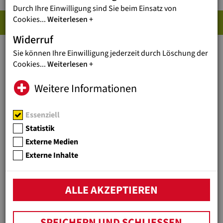
Durch Ihre Einwilligung sind Sie beim Einsatz von
PRESSE-DOWNLOADS
Cookies
...
Weiterlesen
Widerruf
Sie können Ihre Einwilligung jederzeit durch Löschung der
LOGOS UND FOTOS
Cookies
...
Weiterlesen
Jugend Eine Welt Logo (hoch)
(153 KB)
Weitere Informationen
Jugend Eine Welt Logo (quer)
(136 KB)
Porträt Reinhard Heiserer Hochformat
(2 M
Porträt Reinhard Heiserer Querformat
(2 M
Essenziell
Statistik
FOTOS UND INFOS
Externe Medien
Externe Inhalte
Reinhard Heiserer GF (Daumen nach oben)
Jugend Eine Welt auf einen Blick (P
(162 KB)
Reinhard Heiserer im Porträt (PDF)
(2 MB)
ALLE AKZEPTIEREN
SPEICHERN UND SCHLIESSEN