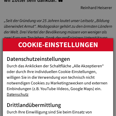
wir Zotter sehr dankbar.
Reinhard Heiserer
„Seit der Gründung vor 25 Jahren lautet unser Leitsatz „Bildung
überwindet Armut“. Madagaskar gehört zu den ärmsten Ländern
der Welt. Drei Viertel der Bevölkerung müssen von weniger als
zwei Euro am Tag leben. Dank der großzügigen Unterstützung
COOKIE-EINSTELLUNGEN
von Zotter leistet jede Käuferin bzw. jeder Käufer der
„Schokolade macht Schule“-Tafel ab sofort einen Beitrag, damit
die Kinder einerseits eine qualitativ hochwerte Schulbildung
Datenschutzeinstellungen
erhalten und andererseits auch nicht mit leerem Magen lernen
Durch das Anklicken der Schaltfläche „Alle Akzeptieren“
müssen. Sie alle bekommen eine Perspektive und eine Chance
oder durch Ihre individuellen Cookie-Einstellungen,
auf eine bessere Zukunft. Dafür sind wir Zotter sehr dankbar.“
so
willigen Sie in die Verwendung von technisch nicht
Reinhard Heiserer, Geschäftsführer von Jugend Eine Welt.
notwendigen Cookies zu Marketingzwecken und externen
Einbindungen (z.B. YouTube-Videos, Google Maps) ein.
Datenschutz
Drittlandübermittlung
Durch Ihre Einwilligung sind Sie beim Einsatz von