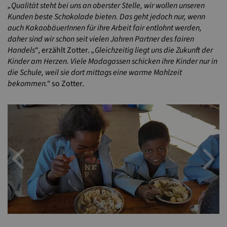
„Qualität steht bei uns an oberster Stelle, wir wollen unseren
Kunden beste Schokolade bieten. Das geht jedoch nur, wenn
auch KakaobäuerInnen für ihre Arbeit fair entlohnt werden,
daher sind wir schon seit vielen Jahren Partner des fairen
Handels
“, erzählt Zotter.
„Gleichzeitig liegt uns die Zukunft der
Kinder am Herzen. Viele Madagassen schicken ihre Kinder nur in
die Schule, weil sie dort mittags eine warme Mahlzeit
bekommen.“
so Zotter.
Previous
N