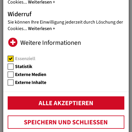
Cookies
...
Weiterlesen
Previous
N
Widerruf
Sie können Ihre Einwilligung jederzeit durch Löschung der
Cookies
...
Weiterlesen
© Zotter
Weitere Informationen
Essenziell
Statistik
Es ist eine Schokolade, die richtig Leidenschaft
Externe Medien
macht und keine Leiden schafft.
Externe Inhalte
Julia Zotter
ALLE AKZEPTIEREN
Genießen und helfen
Facettenreich wie das Land Madagaskar ist auch der
SPEICHERN UND SCHLIESSEN
Geschmack der Sorte SchokoBanane.
"Die Bananen im Kern,
auf Madagaskar ein tägliches Nahrungsmittel, passen perfekt