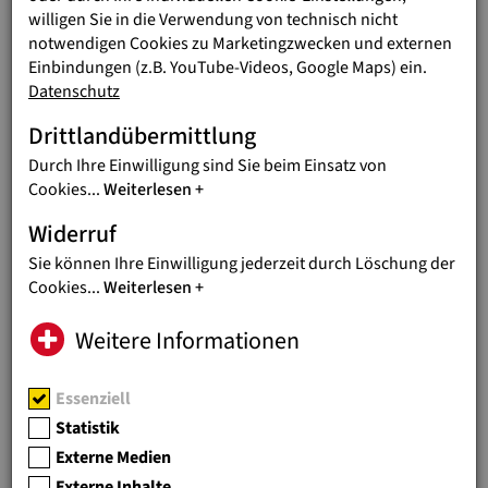
willigen Sie in die Verwendung von technisch nicht
notwendigen Cookies zu Marketingzwecken und externen
PLZ / Ort
Einbindungen (z.B. YouTube-Videos, Google Maps) ein.
Datenschutz
Drittlandübermittlung
Straße und Hausnummer
Durch Ihre Einwilligung sind Sie beim Einsatz von
Cookies
...
Weiterlesen
Ihre Nachricht
Widerruf
Sie können Ihre Einwilligung jederzeit durch Löschung der
Cookies
...
Weiterlesen
Datenschutzerklärung
*
Weitere Informationen
Ich habe die Datenschutzerklärung gelesen und
stimme dieser zu.
Essenziell
Statistik
Anbei finden Sie unsere
Datenschutzerklärung
.
Externe Medien
Externe Inhalte