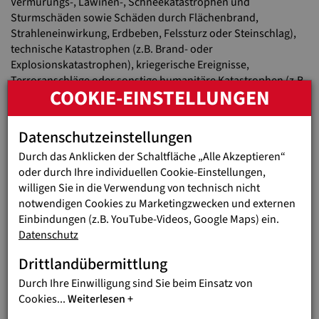
Vermurungs-, Lawinen-, Schneekatastrophen und
Sturmschäden sowie Schäden durch Flächenbrand,
Strahleneinwirkung, Erdbeben, Felssturz oder Steinschlag),
technische Katastrophen (z.B. Brand- oder
Explosionskatastrophen), kriegerische Ereignisse,
Terroranschläge oder sonstige humanitäre Katastrophen (z.B.
COOKIE-EINSTELLUNGEN
Seuchen, Hungersnöte, Flüchtlingskatastrophen) in Betracht.
Der Spendenabzug nach § 4 Abs 4 Z 9 EStG ist betraglich nicht
begrenzt. Voraussetzung für die steuerliche Behandlung als
Datenschutzeinstellungen
Betriebsausgaben ist die Werbewirksamkeit, daher liegen
Durch das Anklicken der Schaltfläche „Alle Akzeptieren“
inhaltlich keine "Zuwendungen" oder Spenden vor, sondern
oder durch Ihre individuellen Cookie-Einstellungen,
Werbeaufwendungen, wobei an die
Werbewirksamkeit
keine
willigen Sie in die Verwendung von technisch nicht
allzu hohen Anforderungen gestellt werden.
notwendigen Cookies zu Marketingzwecken und externen
Weitere Informationen finden Sie hier:
www.usp.gv.at
Einbindungen (z.B. YouTube-Videos, Google Maps) ein.
Datenschutz
INFO
Drittlandübermittlung
STEUERLICHE BEHANDLUNG
Durch Ihre Einwilligung sind Sie beim Einsatz von
VON HILFEN
Cookies
...
Weiterlesen
Werbewirksame Spenden zur