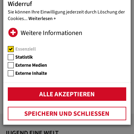
Widerruf
Katastrophenhilfe
Sie können Ihre Einwilligung jederzeit durch Löschung der
Cookies
...
Weiterlesen
PRESSE
100%
Weitere Informationen
SPENDENABSETZBARKEIT
UKRAINEKRIEG
Essenziell
Katastrophenhilfe für die Ukraine ist
Statistik
als Betriebsausgabe absetzbar
Externe Medien
Externe Inhalte
INFOBLATT IM DETAIL
UNTERNEHMENSSPENDEN
sind bei Katastrophenhilfe zu 100
ALLE AKZEPTIEREN
Prozent absetzbar
SPEICHERN UND SCHLIESSEN
JUGEND EINE WELT