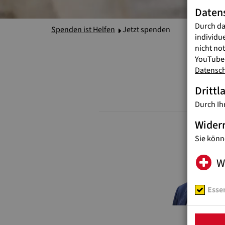
Daten
Durch da
Spenden ist Helfen
Jetzt spenden
individu
nicht no
YouTube-
Datensc
Drittl
Durch Ih
Wider
Sie könn
W
Essen