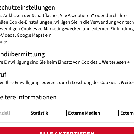
schutzeinstellungen
s Anklicken der Schaltfläche „Alle Akzeptieren“ oder durch Ihre
ellen Cookie-Einstellungen, willigen Sie in die Verwendung von tec
twendigen Cookies zu Marketingzwecken und externen Einbindunge
Videos, Google Maps) ein.
hutz
andübermittlung
re Einwilligung sind Sie beim Einsatz von Cookies
...
Weiterlesen
ruf
en Ihre Einwilligung jederzeit durch Löschung der Cookies
...
Weite
Sie haben Fragen? Wir helfen Ihne
Kontaktieren Sie uns: spenden@jugendeinewelt.at | Tel. 
eitere Informationen
Oder nutzen Sie unser
Kontaktformular!
Reinhard Heiserer, Geschäftsführer
ziell
Statistik
Externe Medien
Extern