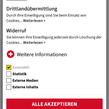
Oder nutzen Sie unser
Kontaktformular!
Drittlandübermittlung
Reinhard Heiserer, Geschäftsführer
Durch Ihre Einwilligung sind Sie beim Einsatz von
Cookies
...
Weiterlesen
Widerruf
Sie können Ihre Einwilligung jederzeit durch Löschung der
Cookies
...
Weiterlesen
Weitere Informationen
JUGEND EINE WELT
Bildung überwindet Armut!
Essenziell
Unter diesem Motto fördert
Statistik
die Hilfsorganisation
Externe Medien
Jugend Eine Welt bessere
Lebensperspektiven von
Externe Inhalte
benachteiligten Kindern und
Jugendlichen weltweit.
ALLE AKZEPTIEREN
WICHTIGE LINKS