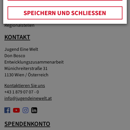
Materialien & Downloads
SPEICHERN UND SCHLIESSEN
Partnerunternehmen
Regionalstellen
KONTAKT
Jugend Eine Welt
Don Bosco
Entwicklungszusammenarbeit
Münichreiterstraße 31
1130 Wien / Österreich
Kontaktieren Sie uns
+43 1 879 07 07 - 0
info@jugendeinewelt.at
SPENDENKONTO