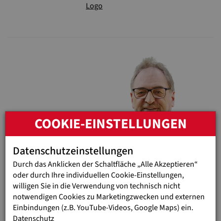
COOKIE-EINSTELLUNGEN
Datenschutzeinstellungen
Durch das Anklicken der Schaltfläche „Alle Akzeptieren“
oder durch Ihre individuellen Cookie-Einstellungen,
Sie haben Fragen? Wir helfen Ihnen
willigen Sie in die Verwendung von technisch nicht
gerne!
notwendigen Cookies zu Marketingzwecken und externen
Einbindungen (z.B. YouTube-Videos, Google Maps) ein.
Kontaktieren Sie uns: spenden@jugendeinewelt.at | Tel. 01
Datenschutz
879 07 07 - 07