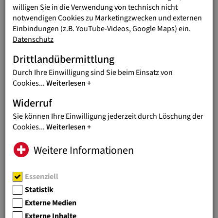
HILFE SCHON AB 2000 EURO
willigen Sie in die Verwendung von technisch nicht
notwendigen Cookies zu Marketingzwecken und externen
Einbindungen (z.B. YouTube-Videos, Google Maps) ein.
Schon mit Summen ab 2.000 Euro
ist konkrete Hilfe möglich.
Datenschutz
Deshalb ist ein zinsenloses Darlehen speziell für
Drittlandübermittlung
Privatpersonen
gut geeignet, im Moment nicht benötigtes
Geld „anders arbeiten“ zu lassen. Sobald
Durch Ihre Einwilligung sind Sie beim Einsatz von
DarlehensgeberInnen das Geld (vertragsgemäß) wieder
Cookies
...
Weiterlesen
benötigen, erhalten sie es innerhalb von einem Monat zurück.
Widerruf
Sie können Ihre Einwilligung jederzeit durch Löschung der
Cookies
...
Weiterlesen
BERATUNG UND
Weitere Informationen
INFORMATION
Essenziell
Statistik
Alle (potentiellen) DarlehensgeberInnen werden
persönlich
Externe Medien
beraten
und über alle Agenden das Darlehen betreffend
(Vertragsabschluss, Rahmenbedingungen, mögliche Risiken,
Externe Inhalte