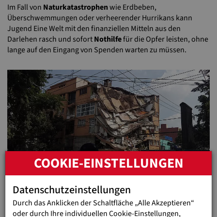
Im Fall von
Naturkatastrophen
wie Erdbeben,
Überschwemmungen oder verheerender Hurrikans kann
Jugend Eine Welt mit den finanziellen Mitteln aus den
Darlehen rasch und sofort
Nothilfe
für die Opfer leisten, ohne
lange auf den Eingang von Spenden warten zu müssen.
COOKIE-EINSTELLUNGEN
Datenschutzeinstellungen
Durch das Anklicken der Schaltfläche „Alle Akzeptieren“
oder durch Ihre individuellen Cookie-Einstellungen,