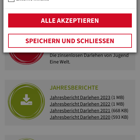
etc.) umfassend informiert. Sie erhalten von uns den Vertrag
inklusive aller
Anleitungen
zur Abwicklung.
ALLE AKZEPTIEREN
PDF
JAHRESBERICHT ZINSENLOSE
SPEICHERN UND SCHLIESSEN
DARLEHEN 2024
Die zinsenlosen Darlehen von Jugend
Eine Welt.
JAHRESBERICHTE
Jahresbericht Darlehen 2023
(1 MB)
Jahresbericht Darlehen 2022
(1 MB)
Jahresbericht Darlehen 2021
(668 KB)
Jahresbericht Darlehen 2020
(593 KB)