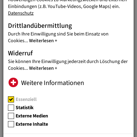
Projektpartnerinnen und -partnern in vielen Ländern in Asien,
Einbindungen (z.B. YouTube-Videos, Google Maps) ein.
Afrika und Lateinamerika Einrichtungen, die Kindern und
Datenschutz
Jugendlichen den Besuch einer Schule oder einer
Ausbildungs(werk)stätte ermöglichen. Denn eine
Drittlandübermittlung
qualitätsvolle Ausbildung ist ein wesentlicher Grundstein
dafür, der Armut zu entkommen - diese ist wie einst bei den
Durch Ihre Einwilligung sind Sie beim Einsatz von
Schwabenkindern auch heute eine der Hauptursachen für
Cookies
...
Weiterlesen
Kinderarbeit.
Widerruf
Sie können Ihre Einwilligung jederzeit durch Löschung der
ALLES ÜBER DIE SCHWABENKINDER DAMALS
Cookies
...
Weiterlesen
Weitere Informationen
STRASSENKINDER WELTWEIT
Essenziell
Wo, wie und warum Kinder weltweit
auf der Straße leben.
Statistik
Externe Medien
Externe Inhalte
KINDERARBEIT STOPPEN