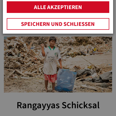
ALLE AKZEPTIEREN
Mehr zum Thema Kinderarbeit heute
stoppen.
SPEICHERN UND SCHLIESSEN
Rangayyas Schicksal