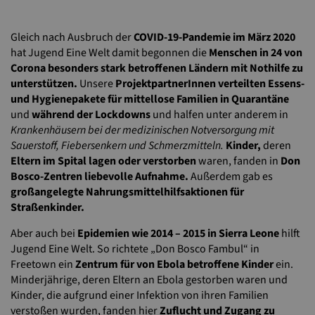
Gleich nach Ausbruch der
COVID-19-Pandemie im März 2020
hat Jugend Eine Welt damit begonnen die
Menschen in 24 von
Corona besonders stark betroffenen Ländern mit Nothilfe zu
unterstützen.
Unsere
ProjektpartnerInnen verteilten Essens-
und Hygienepakete für mittellose Familien in Quarantäne
und
während der Lockdowns
und halfen unter anderem in
Krankenhäusern bei der medizinischen Notversorgung mit
Sauerstoff, Fiebersenkern und Schmerzmitteln.
Kinder,
deren
Eltern im Spital lagen oder verstorben
waren, fanden in
Don
Bosco-Zentren liebevolle Aufnahme.
Außerdem gab es
großangelegte Nahrungsmittelhilfsaktionen für
Straßenkinder.
Aber auch bei
Epidemien wie 2014 – 2015 in Sierra Leone
hilft
Jugend Eine Welt. So richtete „Don Bosco Fambul“ in
Freetown ein
Zentrum für von Ebola betroffene Kinder
ein.
Minderjährige, deren Eltern an Ebola gestorben waren und
Kinder, die aufgrund einer Infektion von ihren Familien
verstoßen wurden, fanden hier
Zuflucht und Zugang zu