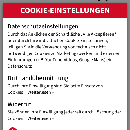
Bildung.
COOKIE-EINSTELLUNGEN
Datenschutzeinstellungen
Durch das Anklicken der Schaltfläche „Alle Akzeptieren“
oder durch Ihre individuellen Cookie-Einstellungen,
willigen Sie in die Verwendung von technisch nicht
notwendigen Cookies zu Marketingzwecken und externen
Einbindungen (z.B. YouTube-Videos, Google Maps) ein.
Datenschutz
Drittlandübermittlung
Nach Ausbruch der Corona-Pandemie hatten
viele Menschen in den Jugend Eine Welt-
Durch Ihre Einwilligung sind Sie beim Einsatz von
Projektländern mehr Angst davor an Hunger
Cookies
...
Weiterlesen
zu sterben, als an Corona zu erkranken und es
Widerruf
musste rasche Hilfe geleistet werden!
Sie können Ihre Einwilligung jederzeit durch Löschung der
Cookies
...
Weiterlesen
EBOLA IN SIERRA LEONE