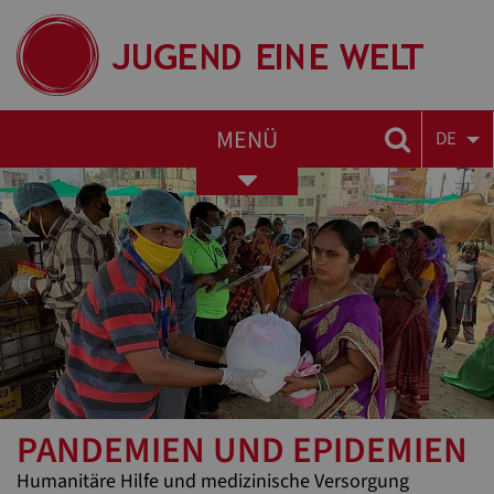
MENÜ
DE
Toggle
navigation
PANDEMIEN UND EPIDEMIEN
Humanitäre Hilfe und medizinische Versorgung