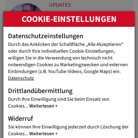
UPDATES
JUGEND EINE WELT-
COOKIE-EINSTELLUNGEN
MEDIENBEITRÄGE UND -
UPDATES
Datenschutzeinstellungen
Übersicht der Medienarbeit zum
Venezuela-Erdbeben
Durch das Anklicken der Schaltfläche „Alle Akzeptieren“
oder durch Ihre individuellen Cookie-Einstellungen,
willigen Sie in die Verwendung von technisch nicht
Das wird jetzt dringend gebraucht
notwendigen Cookies zu Marketingzwecken und externen
Die Not ist groß! Die kommenden Stunden und Tage sind
Einbindungen (z.B. YouTube-Videos, Google Maps) ein.
entscheidend. Zu den dringendsten Maßnahmen zählen:
Datenschutz
Lebensmittel
für Familien, die von einem Moment auf den
Drittlandübermittlung
anderen alles verloren haben
Durch Ihre Einwilligung sind Sie beim Einsatz von
Sauberes Trinkwasser
, um Krankheiten vorzubeugen
Cookies
...
Weiterlesen
Medikamente und medizinische Versorgung
für Verletzte
Notunterkünfte
für jene, deren Häuser zerstört oder
Widerruf
unbewohnbar sind
Sie können Ihre Einwilligung jederzeit durch Löschung der
Schutz und Betreuung für Kinder und Familien
, die unter
Cookies
...
Weiterlesen
Schock stehen