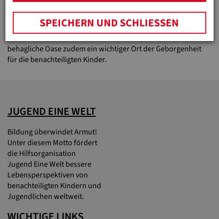
Mit Ihrer Hilfe möchten sie den Kindern und Jugendlichen
warme Mahlzeiten und qualitativ hochwertigen
SPEICHERN UND SCHLIESSEN
Nachhilfeunterricht zur Verfügung stellen. Besonders in den
kalten Wintermonaten ist das Lernzentrum als warme und
behagliche Oase zudem ein wichtiger Ort der Geborgenheit
für die benachteiligten Kinder.
JUGEND EINE WELT
Bildung überwindet Armut!
Unter diesem Motto fördert
die Hilfsorganisation
Jugend Eine Welt bessere
Lebensperspektiven von
benachteiligten Kindern und
Jugendlichen weltweit.
WICHTIGE LINKS