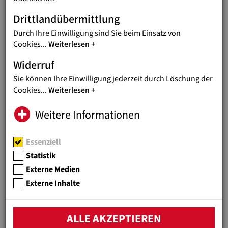
Die immer ärmer werdenden Familien können sich jedoch
private Schulen nicht leisten, weshalb zahlreiche dieser
Drittlandübermittlung
Einrichtungen gezwungen sind, ihre Türe zu schließen. Dies
Durch Ihre Einwilligung sind Sie beim Einsatz von
führt dazu, dass dem Libanon nun auch noch eine massive
Cookies
...
Weiterlesen
Bildungskatastrophe droht, welche der jungen Generation
jegliche Zukunftsperspektive rauben könnte.
Widerruf
Sie können Ihre Einwilligung jederzeit durch Löschung der
Cookies
...
Weiterlesen
Weitere Informationen
Previous
N
Essenziell
Statistik
Externe Medien
Externe Inhalte
Um das Lernzentrum öffnen zu können, benötigen die
ALLE AKZEPTIEREN
Partnerinnen von Jugend Eine Welt dringend Unterstützung!