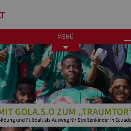
MENÜ
Toggle
navigation
MIT GOLA.S.O ZUM „TRAUMTOR
ildung und Fußball als Ausweg für Straßenkinder in Ecuad