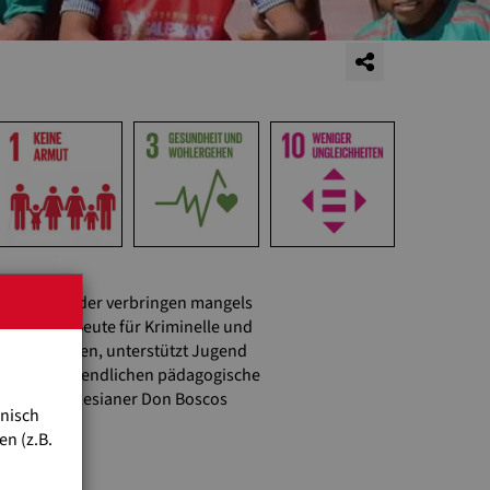
lebenden Kinder verbringen mangels
ie leichte Beute für Kriminelle und
u ermöglichen, unterstützt Jugend
inder und Jugendlichen pädagogische
tzen die Salesianer Don Boscos
hnisch
n (z.B.