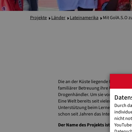
Projekte
Länder
Lateinamerika
Mit GolA.S.O 
Die an der Küste liegende Provinz Es
familiärer Betreuung ihre Freizeit au
Drogenhändler. Um sie vor diesen Ge
Daten
Eine Welt bereits seit vielen Jahren
Durch da
Unterstützung beim Lernen und dürfe
individu
schon seit Jahren das Interesse der K
nicht no
YouTube-
Der Name des Projekts ist Program
Datensc