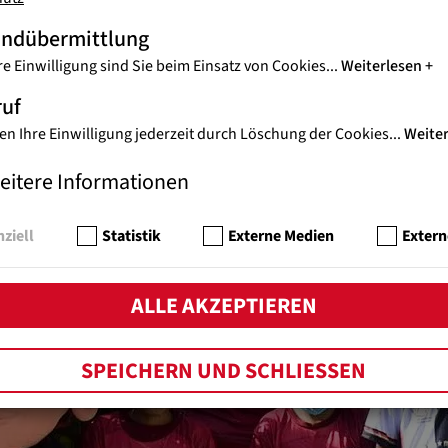
stad (Freundschaft), Solidaridad (Solidarität), Organización (Organ
andübermittlung
le GolA.S.O“ versucht mit einem integrativen Ansatz, Straßenkind
geboten ein besseres Leben zu ermöglichen. Benachteiligte Kinder 
re Einwilligung sind Sie beim Einsatz von Cookies
...
Weiterlesen
en Entwicklung gefördert und befähigt, Vertrauen und Selbstvertrau
ortungsvollen Menschen zu entwickeln.
ruf
en Ihre Einwilligung jederzeit durch Löschung der Cookies
...
Weite
eitere Informationen
ziell
Statistik
Externe Medien
Extern
ALLE AKZEPTIEREN
SPEICHERN UND SCHLIESSEN
s