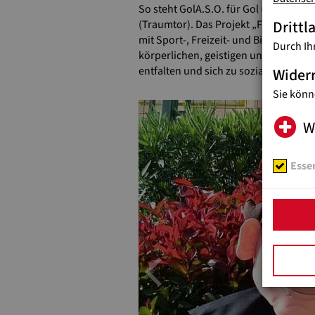
So steht GolA.S.O. für Gol (Tor), Ami
Drittl
(Traumtor).
Das Projekt „Fußballschu
mit Sport-, Freizeit- und Bildungsan
Durch Ih
körperlichen, geistigen und seelisch
entfalten und sich zu sozial verantw
Wider
Sie könn
W
Essen
Previou