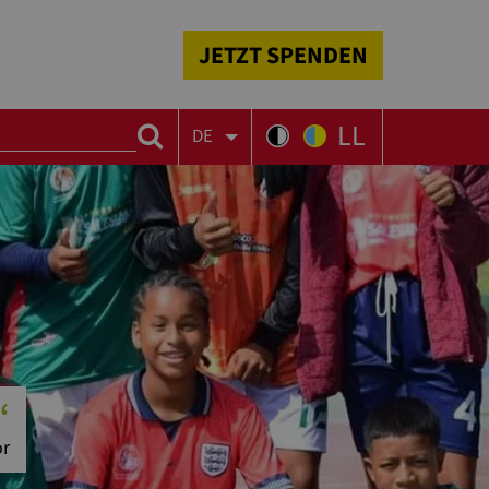
JETZT SPENDEN
LL
DE
“
or