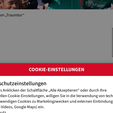
zum „Traumtor“
COOKIE-EINSTELLUNGEN
meraldas zählt zu den ärmsten Regionen Ecuadors. Viele der dort 
f der Straße. Doch in diesem ungeschützten öffentlichen Raum sind s
fahren zu schützen und ihnen die Chance auf ein besseres Leben z
schutzeinstellungen
 das Don Bosco-Zentrum „Madre del Salvador“. Dort erhalten die K
s Anklicken der Schaltfläche „Alle Akzeptieren“ oder durch Ihre
n auch Sport ausüben. Denn in ihrer Arbeit mit Straßenkindern nu
ellen Cookie-Einstellungen, willigen Sie in die Verwendung von tec
inder für Fußball.
twendigen Cookies zu Marketingzwecken und externen Einbindunge
Videos, Google Maps) ein.
m
hutz