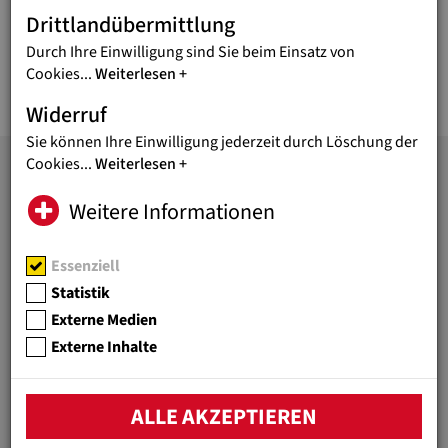
Drittlandübermittlung
Durch Ihre Einwilligung sind Sie beim Einsatz von
Weitere Informationen zur weltweiten Coronahilfe von
Cookies
...
Weiterlesen
Jugend Eine Welt
hier.
Widerruf
Sie können Ihre Einwilligung jederzeit durch Löschung der
Cookies
...
Weiterlesen
JUGEND EINE WELT
Weitere Informationen
Bildung überwindet Armut!
Unter diesem Motto fördert
Essenziell
die Hilfsorganisation
Statistik
Jugend Eine Welt bessere
Externe Medien
Lebensperspektiven von
Externe Inhalte
benachteiligten Kindern und
Jugendlichen weltweit.
WICHTIGE LINKS
ALLE AKZEPTIEREN