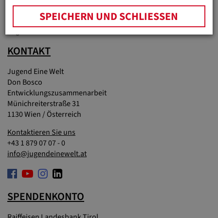
Materialien & Downloads
SPEICHERN UND SCHLIESSEN
Partnerunternehmen
Regionalstellen
KONTAKT
Jugend Eine Welt
Don Bosco
Entwicklungszusammenarbeit
Münichreiterstraße 31
1130 Wien / Österreich
Kontaktieren Sie uns
+43 1 879 07 07 - 0
info@jugendeinewelt.at
SPENDENKONTO
Raiffeisen Landesbank Tirol