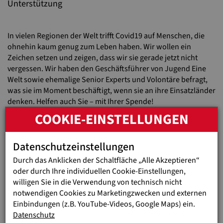
Unterstützung
In vielen Regionen der Welt trifft Covid19 auf Menschen, die
ohnehin kaum genug zum Leben haben. Wir wollen ein
Zeichen setzen und zeigen, dass wir sie gerade jetzt nicht
vergessen. Wir haben den Geschäftsführer von Jugend Eine
Welt sowie ehemalige Senior Experts und Volontäre befragt,
was sie im Moment beschäftigt, wenn sie an ihre Einsatzländer
denken. Helfen auch Sie – mit Ihrer Spende!
COOKIE-EINSTELLUNGEN
Datenschutzeinstellungen
Durch das Anklicken der Schaltfläche „Alle Akzeptieren“
oder durch Ihre individuellen Cookie-Einstellungen,
Externe Medien sind deaktiviert.
willigen Sie in die Verwendung von technisch nicht
Bitte hier aktivieren.
notwendigen Cookies zu Marketingzwecken und externen
Einbindungen (z.B. YouTube-Videos, Google Maps) ein.
Datenschutz