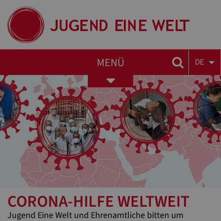
MENÜ
DE
Toggle
navigation
CORONA-HILFE WELTWEIT
Jugend Eine Welt und Ehrenamtliche bitten um