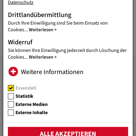
Datenschutz
weltweit haben Millionen von Kindern keinen Zugang zu
Bildung. Mit Ihrer Ihrer Spende füllen wir die Schultaschen
Drittlandübermittlung
armer Kinder und ermöglichen ihnen den Weg in eine
Durch Ihre Einwilligung sind Sie beim Einsatz von
gelungene Zukunft!
Cookies
...
Weiterlesen
Vielen Dank an MisionesSalesianas.org für die Bereitstellung
Widerruf
des Originalfilmes.
Sie können Ihre Einwilligung jederzeit durch Löschung der
Cookies
...
Weiterlesen
Weitere Informationen
JUGEND EINE WELT
Essenziell
Bildung überwindet Armut!
Unter diesem Motto fördert
Statistik
die Hilfsorganisation
Externe Medien
Jugend Eine Welt bessere
Externe Inhalte
Lebensperspektiven von
benachteiligten Kindern und
Jugendlichen weltweit.
ALLE AKZEPTIEREN