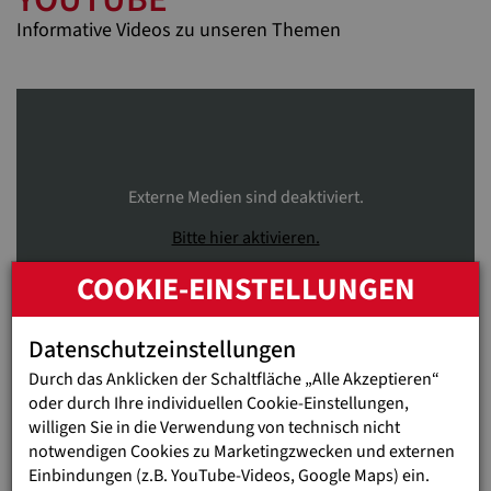
Informative Videos zu unseren Themen
Externe Medien sind deaktiviert.
Bitte hier aktivieren.
COOKIE-EINSTELLUNGEN
Datenschutzeinstellungen
Durch das Anklicken der Schaltfläche „Alle Akzeptieren“
Ein Bleistift kann die Zukunft eines Kindes verändern! In
oder durch Ihre individuellen Cookie-Einstellungen,
armen Ländern hat ein einfacher Bleistift noch einen großen
willigen Sie in die Verwendung von technisch nicht
Wert: Er ist ein leistbarer Schreibgegenstand. Auf einem
notwendigen Cookies zu Marketingzwecken und externen
Stückchen Papier entfaltet er seine große Wirkung, wenn
Einbindungen (z.B. YouTube-Videos, Google Maps) ein.
Kinder dank ihm in der Schule schreiben lernen. Denn