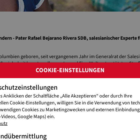
indern - Pater Rafael Bejarano Rivera SDB, salesianischer Experte 
umbien geboren, seit vergangenem Jahr im Generalrat der Salesi
Sozialarbeit kennt er alle von Jugend Eine Welt unterstützten Stra
COOKIE-EINSTELLUNGEN
en Besuch von Pater Rafael Bejarano Rivera! Sie haben gleich zwei 
nnenzulernen.
schutzeinstellungen
s Anklicken der Schaltfläche „Alle Akzeptieren“ oder durch Ihre
g, 29.01.2026
ellen Cookie-Einstellungen, willigen Sie in die Verwendung von tec
twendigen Cookies zu Marketingzwecken und externen Einbindunge
h mit Jugend Eine Welt-Geschäftsführer Reinhard Heiserer über Str
Videos, Google Maps) ein.
hten. Im Anschluss gibt es die Möglichkeit Fragen zu stellen. Seien
hutz
01.2026, von 16.00 – 17.30 Uhr. (in englischer Sprache)
andübermittlung