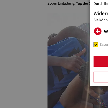
Zoom Einladung:
Tag der Straßenkin
Durch Ih
Wider
Sie könn
W
Essen