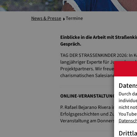
News & Presse
Termine
Einblicke in die Arbeit mit Straßenk
Gespräch.
TAG DER STRASSENKINDER 2026: In Kol
langjähriger Experte für Jugend- und 
Projektpartners. Wir freuen uns auf d
charismatischen Salesianer-Pater ke
Daten
Durch da
ONLINE-VERANSTALTUNG: Donnersta
individu
nicht no
P. Rafael Bejarano Rivera im Gespräc
YouTube-
Erfolgsgeschichten und Zukunftsaussic
Datensc
Veranstaltung am Donnerstag, den 29.
Drittl