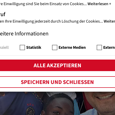
der, Gespräch mit P. Rafael Bejarano
re Einwilligung sind Sie beim Einsatz von Cookies
...
Weiterlesen
ruf
en Ihre Einwilligung jederzeit durch Löschung der Cookies
...
Weite
eitere Informationen
ziell
Statistik
Externe Medien
Extern
ALLE AKZEPTIEREN
SPEICHERN UND SCHLIESSEN