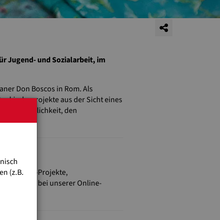
für Jugend- und Sozialarbeit, im
aner Don Boscos in Rom. Als
ßenkinderprojekte aus der Sicht eines
Mal die Möglichkeit, den
hnisch
n (z.B.
aßenkinder-Projekte,
 Sie dabei, bei unserer Online-