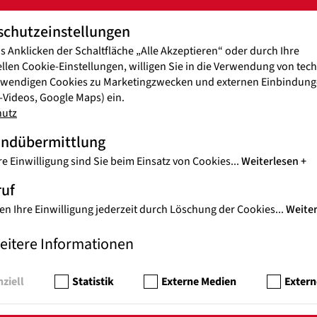
 Hilfsorganisation Jugend Eine Welt seit über 20 Jahren weltweit fü
schutzeinstellungen
ten Kindern und Jugendlichen ein und unterstützt Hilfsprojekte,
a, Lateinamerika, dem Nahen Osten und Osteuropa. Auch in der Kata
s Anklicken der Schaltfläche „Alle Akzeptieren“ oder durch Ihre
n im Ausland engagiert sich Jugend Eine Welt.
ellen Cookie-Einstellungen, willigen Sie in die Verwendung von tec
twendigen Cookies zu Marketingzwecken und externen Einbindunge
Videos, Google Maps) ein.
hutz
andübermittlung
re Einwilligung sind Sie beim Einsatz von Cookies
...
Weiterlesen
ruf
en Ihre Einwilligung jederzeit durch Löschung der Cookies
...
Weite
eitere Informationen
ziell
Statistik
Externe Medien
Extern