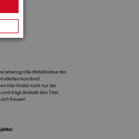
ine lebensgroße Metallstatue des
rotteilen kunstvoll
 hier findet nicht nur der
 und trägt deshalb den Titel
sich freuen!
jekte!