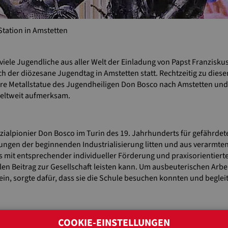
tation in Amstetten
iele Jugendliche aus aller Welt der Einladung von Papst Franzisk
ich der diözesane Jugendtag in Amstetten statt. Rechtzeitig zu diese
hre Metallstatue des Jugendheiligen Don Bosco nach Amstetten und
weltweit aufmerksam.
ozialpionier Don Bosco im Turin des 19. Jahrhunderts für gefährdet
kungen der beginnenden Industrialisierung litten und aus verarmt
 mit entsprechender individueller Förderung und praxisorientierte
llen Beitrag zur Gesellschaft leisten kann. Um ausbeuterischen Arb
ein, sorgte dafür, dass sie die Schule besuchen konnten und begleite
 Jugend Eine Welt fortgeführt und lebt in den weltweiten Don Bos
COOKIE-EINSTELLUNGEN
hme und erhalten die Chance auf ein gelungenes Leben. Unter dem