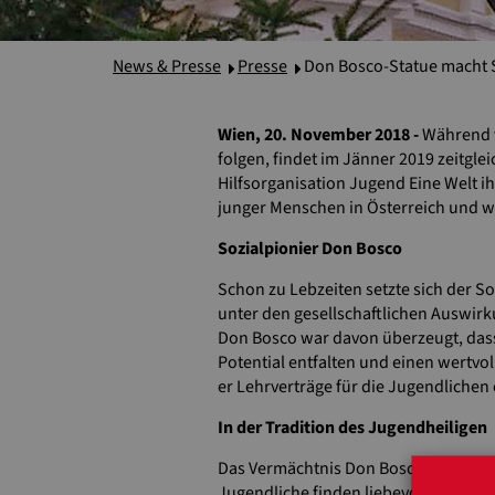
News & Presse
Presse
Don Bosco-Statue macht S
Wien, 20. November 2018 -
Während v
folgen, findet im Jänner 2019 zeitgle
Hilfsorganisation Jugend Eine Welt i
junger Menschen in Österreich und 
Sozialpionier Don Bosco
Schon zu Lebzeiten setzte sich der S
unter den gesellschaftlichen Auswir
Don Bosco war davon überzeugt, dass
Potential entfalten und einen wertvo
er Lehrverträge für die Jugendlichen 
In der Tradition des Jugendheiligen
Das Vermächtnis Don Boscos wird von
Jugendliche finden liebevolle Aufna