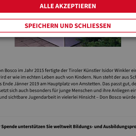
ALLE AKZEPTIEREN
SPEICHERN UND SCHLIESSEN
n Bosco im Jahr 2015 fertigte der Tiroler Künstler Isidor Winkler e
ird er wie im echten Leben auch von Kindern. Nun steht der aus Sch
nde Jänner 2019 am Hauptplatz von Amstetten. Das passt gut, denn
setzt sich auch besonders für junge Menschen und ihre Anliegen ein
d sichtbare Jugendarbeit in vielerlei Hinsicht – Don Bosco würde 
r Spende unterstützen Sie weltweit Bildungs- und Ausbildungspro