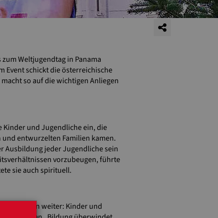
us zum Weltjugendtag in Panama
m Event schickt die österreichische
 macht so auf die wichtigen Anliegen
e Kinder und Jugendliche ein, die
en und entwurzelten Familien kamen.
r Ausbildung jeder Jugendliche sein
eitsverhältnissen vorzubeugen, führte
te sie auch spirituell.
co-Projekten weiter: Kinder und
 Leitgedanken „Bildung überwindet