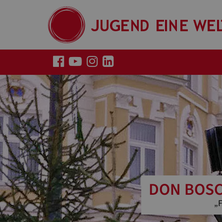
DON BOSC
„F