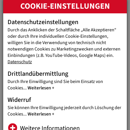
COOKIE-EINSTELLUNGEN
Schlosspark Schönbrunn wurde auch heuer wieder
traditionell den zahlreichen Jugend Eine Welt-
Testamentsspenderinnen und -spendern gedacht (Fotocredit:
Datenschutzeinstellungen
Thomas Meyer Photography).
Durch das Anklicken der Schaltfläche „Alle Akzeptieren“
oder durch Ihre individuellen Cookie-Einstellungen,
Großer Informationsbedarf in der Bevölkerung
willigen Sie in die Verwendung von technisch nicht
Trotz steigender Bedeutung ist das Thema Vererben für viele
notwendigen Cookies zu Marketingzwecken und externen
Menschen allerdings noch immer mit Unsicherheiten
Einbindungen (z.B. YouTube-Videos, Google Maps) ein.
verbunden: Nur rund ein Drittel der über 40-Jährigen hat
Datenschutz
bereits ein Testament erstellt, während sich etwa die Hälfte
unzureichend informiert fühlt. Im Frühling finden daher
Drittlandübermittlung
wieder – im Zuge der „Wochen des guten Testaments“ -
Durch Ihre Einwilligung sind Sie beim Einsatz von
österreichweit zahlreiche kostenlose
Cookies
...
Weiterlesen
Informationsveranstaltungen statt, bei denen Notarinnen und
Notare kompetent über alle Aspekte der vielfältigen
Widerruf
Erbschaftsthemen informieren. Termine und Orte, bei denen
Sie können Ihre Einwilligung jederzeit durch Löschung der
auch Jugend Eine Welt vertreten sein wird, gibt es
hier
.
Cookies
...
Weiterlesen
Jugend Eine Welt lädt alle Interessierten zu diesen
unverbindlichen Vorträgen herzlich ein.
„Wir können nur dazu
Weitere Informationen