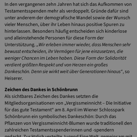
In den vergangenen zehn Jahren hat sich das Aufkommen von
Testamentsspenden mehr als verdoppelt. Gründe dafür sind
unter anderem der demografische Wandel sowie der Wunsch
vieler Menschen, über ihr Leben hinaus positive Spuren zu
hinterlassen. Besonders häufig entscheiden sich kinderlose
und alleinstehende Personen für diese Form der
Unterstützung.
„Wir erleben immer wieder, dass Menschen sehr
bewusst entscheiden, ihr Vermögen für jene einzusetzen, die
weniger Chancen im Leben haben. Diese Form der Solidarität
verdient größten Respekt und von Herzen ein großes
Dankeschön. Denn sie wirkt weit über Generationen hinaus“
, so
Heiserer.
Zeichen des Dankes in Schönbrunn
Als sichtbares Zeichen des Dankes setzten die
Mitgliedsorganisationen von „Vergissmeinnicht – Die Initiative
für das gute Testament“ am 8. April im Wiener Schlosspark
Schönbrunn ein symbolisches Dankeschön: Durch das
Pflanzen von Vergissmeinnicht-Blumen wurde traditionell den
zahlreichen Testamentsspenderinnen und -spendern
gedacht. Zusätzlich verteilte Jugend Eine Welt, gemeinsam mit