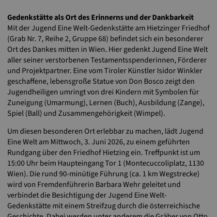
Gedenkstätte als Ort des Erinnerns und der Dankbarkeit
Mit der Jugend Eine Welt-Gedenkstätte am Hietzinger Friedhof
(Grab Nr. 7, Reihe 2, Gruppe 68) befindet sich ein besonderer
Ort des Dankes mitten in Wien. Hier gedenkt Jugend Eine Welt
aller seiner verstorbenen Testamentsspenderinnen, Förderer
und Projektpartner. Eine vom Tiroler Künstler Isidor Winkler
geschaffene, lebensgroße Statue von Don Bosco zeigt den
Jugendheiligen umringt von drei Kindern mit Symbolen für
Zuneigung (Umarmung), Lernen (Buch), Ausbildung (Zange),
Spiel (Ball) und Zusammengehörigkeit (Wimpel).
Um diesen besonderen Ort erlebbar zu machen, lädt Jugend
Eine Welt am Mittwoch, 3. Juni 2026, zu einem geführten
Rundgang über den Friedhof Hietzing ein. Treffpunkt ist um
15:00 Uhr beim Haupteingang Tor 1 (Montecuccoliplatz, 1130
Wien). Die rund 90-minütige Führung (ca. 1 km Wegstrecke)
wird von Fremdenführerin Barbara Wehr geleitet und
verbindet die Besichtigung der Jugend Eine Welt-
Gedenkstätte mit einem Streifzug durch die österreichische
Geschichte. Dabei werden unter anderem die Gräber von Otto