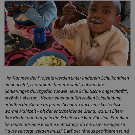
Previous
N
„Im Rahmen der Projekte werden unter anderem Schulkantinen
eingerichtet, Lernpakete bereitgestellt, notwendige
Sanierungen durchgeführt sowie neue Schultische angeschafft“
,
erzählt Heiserer.
„Neben einer qualitätsvollen Schulbildung
erhalten die Kinder an jedem Schultag auch eine kostenlose
warme Mahlzeit – oft der entscheidende Grund, warum Eltern
ihre Kinder überhaupt in die Schule schicken. Für viele Familien
bedeutet das eine enorme Entlastung, da ein Esser weniger zu
Hause versorgt werden muss.“
Darüber hinaus profitieren rund