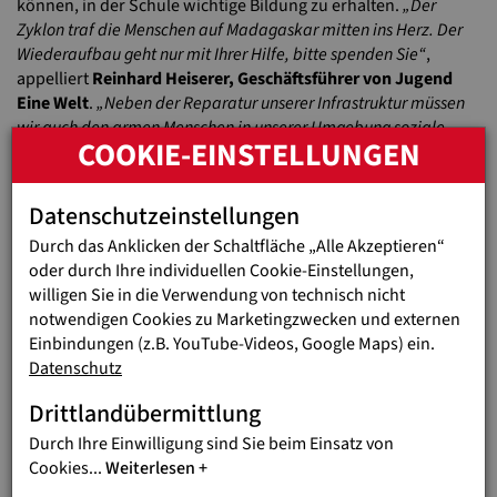
können, in der Schule wichtige Bildung zu erhalten.
„Der
Zyklon traf die Menschen auf Madagaskar mitten ins Herz. Der
Wiederaufbau geht nur mit Ihrer Hilfe, bitte spenden Sie“
,
appelliert
Reinhard Heiserer, Geschäftsführer von Jugend
Eine Welt
.
„Neben der Reparatur unserer Infrastruktur müssen
wir auch den armen Menschen in unserer Umgebung soziale
COOKIE-EINSTELLUNGEN
Hilfe leisten, da auch sie Opfer des Zyklons ‚Gezani‘ geworden
sind“
, ergänzt P. Berthin.
Datenschutzeinstellungen
Durch das Anklicken der Schaltfläche „Alle Akzeptieren“
oder durch Ihre individuellen Cookie-Einstellungen,
willigen Sie in die Verwendung von technisch nicht
notwendigen Cookies zu Marketingzwecken und externen
Einbindungen (z.B. YouTube-Videos, Google Maps) ein.
Datenschutz
Drittlandübermittlung
Durch Ihre Einwilligung sind Sie beim Einsatz von
Cookies
...
Weiterlesen