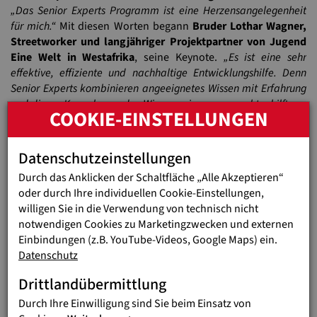
„Das Senior Experts Programm ist eine Herzensangelegenheit
für mich.“
Mit diesen Worten begann
Bruder Lothar Wagner,
Streetworker und langjähriger Projektpartner von Jugend
Eine Welt in Westafrika
, seine Keynote.
„Es ist eine sehr
effektive, effiziente und nachhaltige Entwicklungshilfe. Denn
Senior Experts kombinieren angeeignetes Wissen mit Erfahrung
und dieses Know-how – das Wissen, wie man vorgeht – hilft uns
COOKIE-EINSTELLUNGEN
Projektpartnern sehr. Senior Experts sind Menschen, die ihren
Einsatz nicht nur als Beruf, sondern auch als Berufung sehen.“
Datenschutzeinstellungen
Durch das Anklicken der Schaltfläche „Alle Akzeptieren“
oder durch Ihre individuellen Cookie-Einstellungen,
willigen Sie in die Verwendung von technisch nicht
notwendigen Cookies zu Marketingzwecken und externen
Einbindungen (z.B. YouTube-Videos, Google Maps) ein.
Datenschutz
Drittlandübermittlung
Durch Ihre Einwilligung sind Sie beim Einsatz von