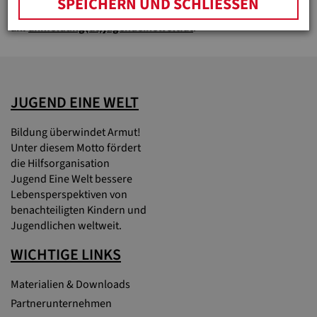
SPEICHERN UND SCHLIESSEN
Jänner 2023 per E-Mail
an:
anmeldung(at)jugendeinewelt.at
.
JUGEND EINE WELT
Bildung überwindet Armut!
Unter diesem Motto fördert
die Hilfsorganisation
Jugend Eine Welt bessere
Lebensperspektiven von
benachteiligten Kindern und
Jugendlichen weltweit.
WICHTIGE LINKS
Materialien & Downloads
Partnerunternehmen