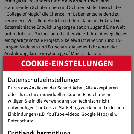
ermöglicht. Besonders für die aus armen Townships
stammenden Schülerinnen und Schüler ist der Besuch des
„College of Magic“ die Chance, ihr Leben entscheidend zu
verändern. Vor allem Mädchen stehen dabei im Fokus. Die
österreichische Entwicklungsorganisation Jugend Eine Welt
unterstützt als Partner bereits über viele Jahre hinweg dieses
einzigartige soziale Projekt. Sikelelwa ist eine von rund 150
jungen Mädchen und Burschen, die jedes Jahr einen der
Ausbildungskurse im „College of Magic“ starten.
COOKIE-EINSTELLUNGEN
Ausführliche Infos zum „College Of Magic“ finden Sie
hier
.
Datenschutzeinstellungen
Durch das Anklicken der Schaltfläche „Alle Akzeptieren“
oder durch Ihre individuellen Cookie-Einstellungen,
willigen Sie in die Verwendung von technisch nicht
Previous
N
notwendigen Cookies zu Marketingzwecken und externen
Einbindungen (z.B. YouTube-Videos, Google Maps) ein.
Datenschutz
Drittlandübermittlung